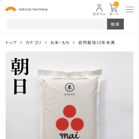
0
ログイン
カート
検索
トップ
>
カテゴリ
>
お米・もち
>
自然栽培10年未満