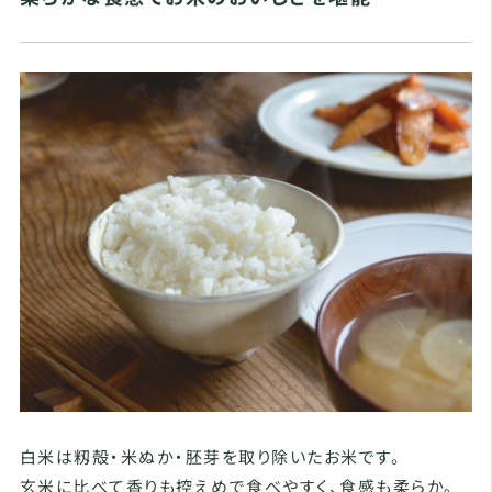
白米は籾殻・米ぬか・胚芽を取り除いたお米です。
玄米に比べて香りも控えめで食べやすく、食感も柔らか。