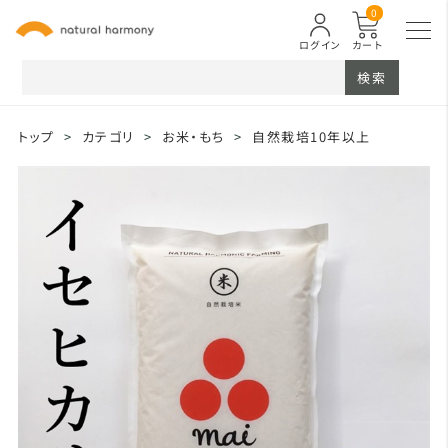
0
ログイン
カート
検索
トップ
>
カテゴリ
>
お米・もち
>
自然栽培10年以上