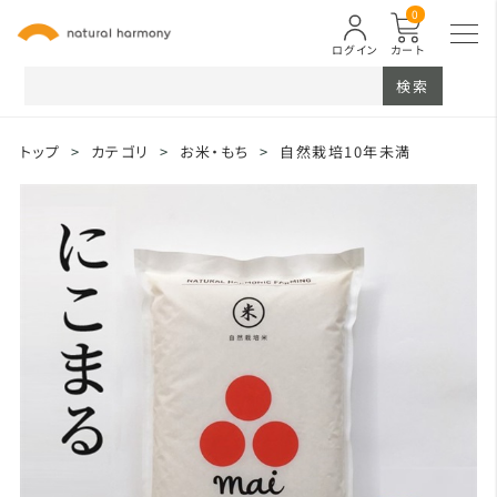
0
ログイン
カート
検索
トップ
>
カテゴリ
>
お米・もち
>
自然栽培10年未満