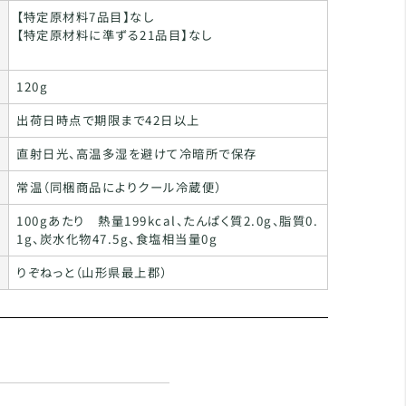
【特定原材料7品目】なし
【特定原材料に準ずる21品目】なし
120g
出荷日時点で期限まで42日以上
直射日光、高温多湿を避けて冷暗所で保存
常温（同梱商品によりクール冷蔵便）
100gあたり 熱量199kcal、たんぱく質2.0g、脂質0.
1g、炭水化物47.5g、食塩相当量0g
りぞねっと（山形県最上郡）