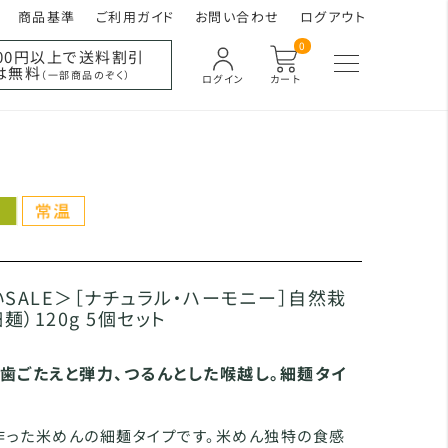
商品基準
ご利用ガイド
お問い合わせ
ログアウト
0
000円以上で送料割引
は無料
（一部商品のぞく）
ログイン
カート
SALE＞［ナチュラル・ハーモニー］自然栽
麺）120g 5個セット
た歯ごたえと弾力、つるんとした喉越し。細麺タイ
作った米めんの細麺タイプです。米めん独特の食感