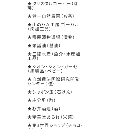
★クリスタルコーヒー（珈
琲）
★健一自然農園（お茶）
★山のハム工房 ゴーバル
（肉加工品）
★壽屋漬物道場（漬物）
★栄醤油（醤油）
★三陸水産（魚介・水産加
工品）
★シオン・シオン・ガーゼ
（綿製品・ベビー）
★自然農法国際研究開発
センター（種）
★シャボン玉（石けん）
★庄分酢（酢）
★杉井酒造（酒）
★精華堂あられ（米菓）
★第3世界ショップ（チョコ・