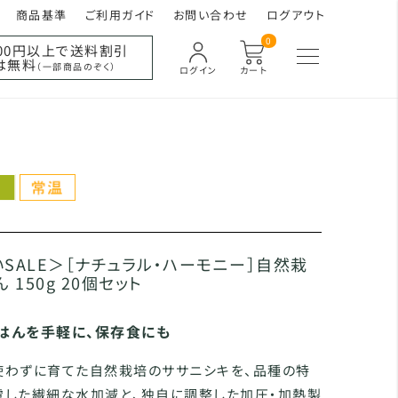
商品基準
ご利用ガイド
お問い合わせ
ログアウト
0
000円以上で送料割引
は無料
（一部商品のぞく）
ログイン
カート
SALE＞［ナチュラル・ハーモニー］自然栽
 150g 20個セット
はんを手軽に、保存食にも
使わずに育てた自然栽培のササニシキを、品種の特
慮した繊細な水加減と、独自に調整した加圧・加熱製