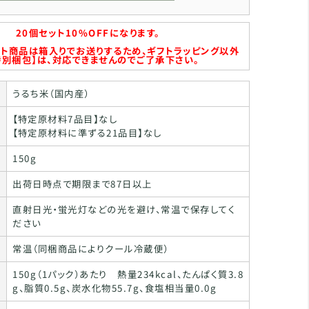
20個セット10%OFFになります。
ット商品は箱入りでお送りするため、ギフトラッピング以外
特別梱包】は、対応できませんのでご了承下さい。
うるち米（国内産）
【特定原材料7品目】なし
【特定原材料に準ずる21品目】なし
150g
出荷日時点で期限まで87日以上
直射日光・蛍光灯などの光を避け、常温で保存してく
ださい
常温（同梱商品によりクール冷蔵便）
150g（1パック）あたり 熱量234kcal、たんぱく質3.8
g、脂質0.5g、炭水化物55.7g、食塩相当量0.0g