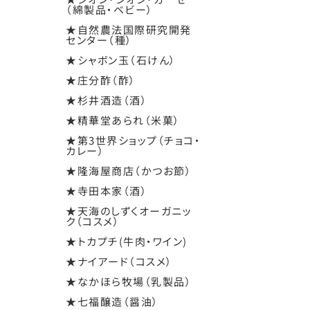
（綿製品・ベビー）
★自然農法国際研究開発
センター（種）
★シャボン玉（石けん）
★庄分酢（酢）
★杉井酒造（酒）
★精華堂あられ（米菓）
★第3世界ショップ（チョコ・
カレー）
★隆海屋商店（かつお節）
★寺田本家（酒）
★天海のしずくオーガニッ
ク（コスメ）
★トカプチ(牛肉・ワイン)
★ナイアード（コスメ）
★なかほら牧場（乳製品）
★七福醸造（醤油）