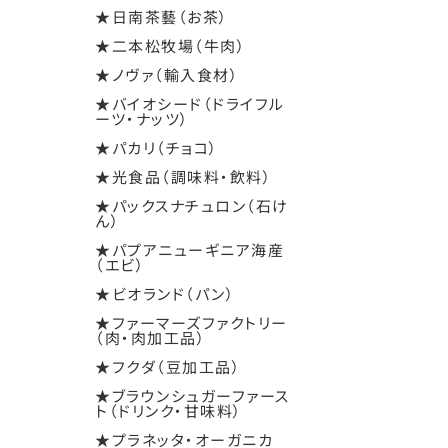
★日南茶藝（お茶）
★二本松牧場（牛肉）
★ノヴァ（輸入食材）
★バイオシード（ドライフル
ーツ・ナッツ）
★パカリ（チョコ）
★光食品（調味料・飲料）
★パックスナチュロン（石け
ん）
★パプアニューギニア海産
（エビ）
★ビオランド（パン）
★ファーマーズファクトリー
（肉・肉加工品）
★フクダ（豆加工品）
★ブラウンシュガーファース
ト（ドリンク・甘味料）
★プラネッタ・オーガニカ