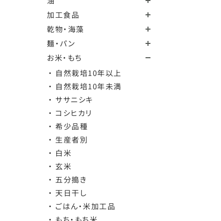
油
加工食品
乾物・海藻
麺・パン
お米・もち
・ 自然栽培10年以上
・ 自然栽培10年未満
・ ササニシキ
・ コシヒカリ
・ 希少品種
・ 生産者別
・ 白米
・ 玄米
・ 五分搗き
・ 天日干し
・ ごはん・米加工品
・ もち・もち米