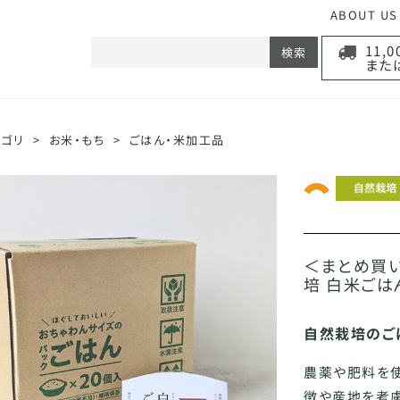
ABOUT US
11,
検索
また
テゴリ
>
お米・もち
>
ごはん・米加工品
＜まとめ買い
培 白米ごはん
自然栽培のご
農薬や肥料を
徴や産地を考