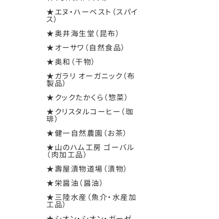
★エヌ・ハーベスト（スパイ
ス）
★奥井海生堂（昆布）
★オーサワ（自然食品）
★奥和（干物）
★ガラリ オーガニック（布
製品）
★クックたかくら（惣菜）
★クリスタルコーヒー（珈
琲）
★健一自然農園（お茶）
★山のハム工房 ゴーバル
（肉加工品）
★壽屋漬物道場（漬物）
★栄醤油（醤油）
★三陸水産（魚介・水産加
工品）
★シオン・シオン・ガーゼ