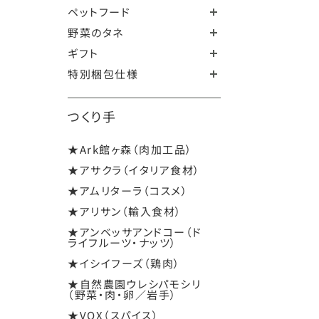
ペットフード
野菜のタネ
ギフト
特別梱包仕様
つくり手
★Ark館ヶ森（肉加工品）
★アサクラ（イタリア食材）
★アムリターラ（コスメ）
★アリサン（輸入食材）
★アンベッサアンドコー（ド
ライフルーツ・ナッツ）
★イシイフーズ（鶏肉）
★自然農園ウレシパモシリ
（野菜・肉・卵／岩手）
★VOX（スパイス）