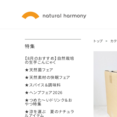
トップ
>
カ
特集
【8月のおすすめ】自然栽培
の生芋こんにゃく
★天然菌フェア
★天然素材の快眠フェア
★スパイス＆調味料
★ヘンプフェア2026
★つめた～いドリンク＆お
やつ特集
★涼を運ぶ 夏のナチュラ
ルアイテム