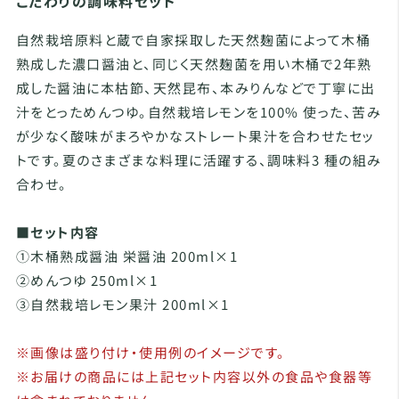
こだわりの調味料セット
自然栽培原料と蔵で自家採取した天然麹菌によって木桶
熟成した濃口醤油と、同じく天然麹菌を用い木桶で2年熟
成した醤油に本枯節、天然昆布、本みりんなどで丁寧に出
汁をとっためんつゆ。自然栽培レモンを100% 使った、苦み
が少なく酸味がまろやかなストレート果汁を合わせたセッ
トです。夏のさまざまな料理に活躍する、調味料3 種の組み
合わせ。
■セット内容
①木桶熟成醤油 栄醤油 200ml×1
②めんつゆ 250ml×1
③自然栽培レモン果汁 200ml×1
※画像は盛り付け・使用例のイメージです。
※お届けの商品には上記セット内容以外の食品や食器等