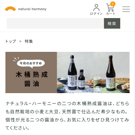
0
ログイン
カート
検索
トップ
>
特集
ナチュラル・ハーモニーの二つの木桶熟成醤油は、どちら
も自然栽培の小麦と大豆、天然菌で仕込んだ希少なもの。
個性が光る二つの醤油から、お気に入りをぜひ見つけてみ
てください。