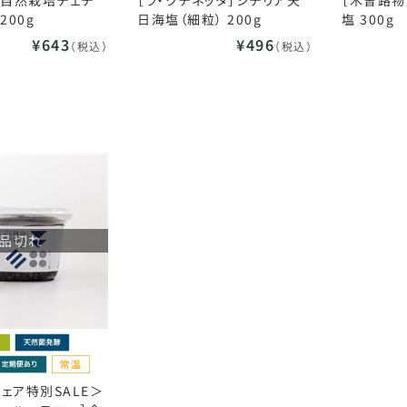
］自然栽培チェチ
［ラ・クチネッタ］シチリア天
［木曽路物
200g
日海塩（細粒） 200g
塩 300g
¥643
¥496
（税込）
（税込）
品切れ
ェア特別SALE＞