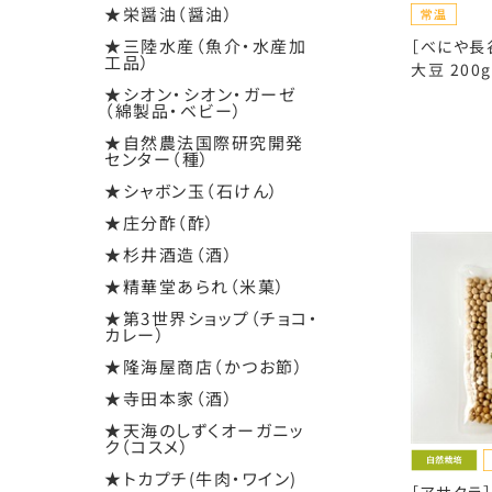
★栄醤油（醤油）
★三陸水産（魚介・水産加
［べにや長
工品）
大豆 200g
★シオン・シオン・ガーゼ
（綿製品・ベビー）
★自然農法国際研究開発
センター（種）
★シャボン玉（石けん）
★庄分酢（酢）
★杉井酒造（酒）
★精華堂あられ（米菓）
★第3世界ショップ（チョコ・
カレー）
★隆海屋商店（かつお節）
★寺田本家（酒）
★天海のしずくオーガニッ
ク（コスメ）
★トカプチ(牛肉・ワイン)