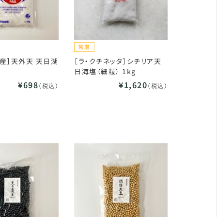
産］天外天 天日湖
［ラ・クチネッタ］シチリア天
日海塩（細粒） 1kg
¥698
¥1,620
（税込）
（税込）