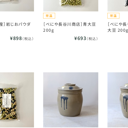
産］岩じおパウダ
［べにや長谷川商店］青大豆
［べにや長
200g
大豆 200
¥898
¥693
（税込）
（税込）