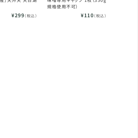
産］天外天 天日湖
味噌専用キャップ 1枚（350g
規格使用不可）
¥299
¥110
（税込）
（税込）