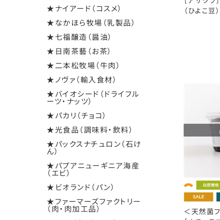
［アサクラ
★ナイアード（コスメ）
（ひよこ豆）
★なかほら牧場（乳製品）
★七福醸造（醤油）
★日南茶藝（お茶）
★二本松牧場（牛肉）
★ノヴァ（輸入食材）
★バイオシード（ドライフル
ーツ・ナッツ）
★パカリ（チョコ）
★光食品（調味料・飲料）
★パックスナチュロン（石け
ん）
★パプアニューギニア海産
（エビ）
★ビオランド（パン）
★ファーマーズファクトリー
（肉・肉加工品）
＜天然菌フ