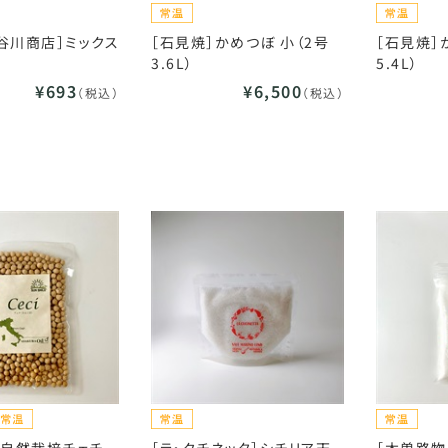
谷川商店］ミックス
［石見焼］かめつぼ 小（2号
［石見焼］
3.6L）
5.4L）
¥693
¥6,500
（税込）
（税込）