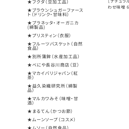
［ナチュラ
★フクダ（豆加工品）
わせ味噌 6
★ブラウンシュガーファース
ト（ドリンク・甘味料）
★プラネッタ・オーガニカ
(綿製品)
★プリスティン（衣服）
★フルーツバスケット（自然
食品）
★別所蒲鉾（水産加工品）
★べにや長谷川商店（豆）
★マカイバリジャパン（紅
茶）
★益久染織研究所（綿製
品）
★マルカワみそ（味噌・甘
酒）
★まるてん（かつお節）
★ムーンソープ（コスメ）
★ムソー（自然食品）