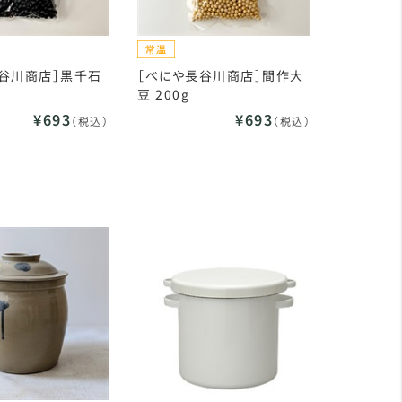
谷川商店］黒千石
［べにや長谷川商店］間作大
g
豆 200g
¥693
¥693
（税込）
（税込）