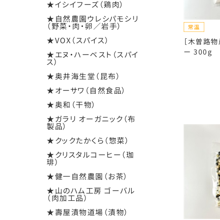
★イシイフーズ（鶏肉）
★自然農園ウレシパモシリ
（野菜・肉・卵／岩手）
★VOX（スパイス）
［木曽路物
ー 300g
★エヌ・ハーベスト（スパイ
ス）
★奥井海生堂（昆布）
★オーサワ（自然食品）
★奥和（干物）
★ガラリ オーガニック（布
製品）
★クックたかくら（惣菜）
★クリスタルコーヒー（珈
琲）
★健一自然農園（お茶）
★山のハム工房 ゴーバル
（肉加工品）
★壽屋漬物道場（漬物）