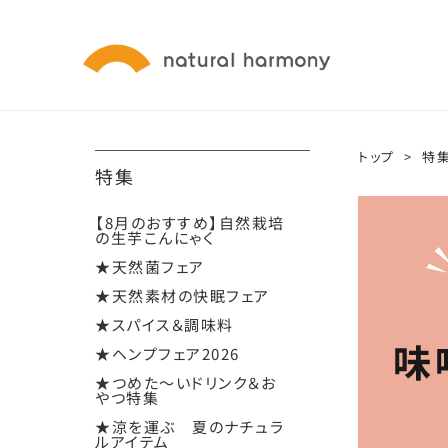
トップ
>
特
特集
【8月のおすすめ】自然栽培
の生芋こんにゃく
★天然菌フェア
★天然素材の快眠フェア
★スパイス＆調味料
★ヘンプフェア2026
★つめた～いドリンク＆お
やつ特集
★涼を運ぶ 夏のナチュラ
ルアイテム