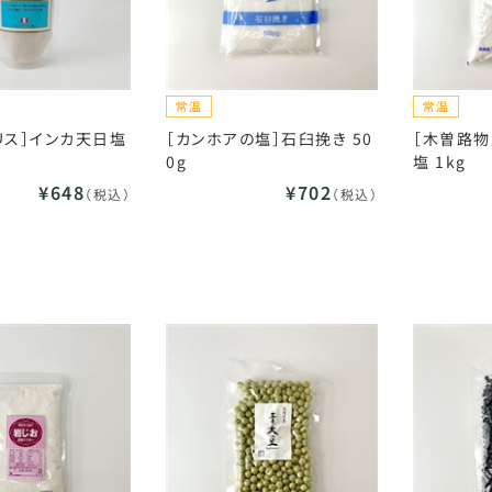
リス］インカ天日塩
［カンホアの塩］石臼挽き 50
［木曽路物
0g
塩 1kg
¥648
¥702
（税込）
（税込）