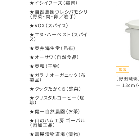
★イシイフーズ（鶏肉）
★自然農園ウレシパモシリ
（野菜・肉・卵／岩手）
★VOX（スパイス）
★エヌ・ハーベスト（スパイ
ス）
★奥井海生堂（昆布）
★オーサワ（自然食品）
★奥和（干物）
★ガラリ オーガニック（布
［野田琺瑯
製品）
ー 18cm（
★クックたかくら（惣菜）
★クリスタルコーヒー（珈
琲）
★健一自然農園（お茶）
★山のハム工房 ゴーバル
（肉加工品）
★壽屋漬物道場（漬物）