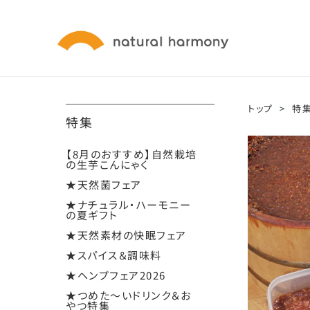
トップ
>
特
特集
【8月のおすすめ】自然栽培
の生芋こんにゃく
★天然菌フェア
★ナチュラル・ハーモニー
の夏ギフト
★天然素材の快眠フェア
★スパイス＆調味料
★ヘンプフェア2026
★つめた～いドリンク＆お
やつ特集