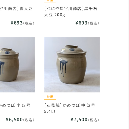
谷川商店］青大豆
［べにや長谷川商店］黒千石
大豆 200g
¥693
¥693
（税込）
（税込）
かめつぼ 小（2号
［石見焼］かめつぼ 中（3号
5.4L）
¥6,500
¥7,500
（税込）
（税込）