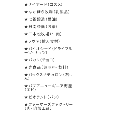
★ナイアード（コスメ）
★なかほら牧場（乳製品）
★七福醸造（醤油）
★日南茶藝（お茶）
★二本松牧場（牛肉）
★ノヴァ（輸入食材）
★バイオシード（ドライフル
ーツ・ナッツ）
★パカリ（チョコ）
★光食品（調味料・飲料）
★パックスナチュロン（石け
ん）
★パプアニューギニア海産
（エビ）
★ビオランド（パン）
★ファーマーズファクトリー
（肉・肉加工品）