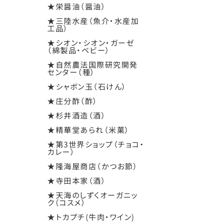
★栄醤油（醤油）
★三陸水産（魚介・水産加
工品）
★シオン・シオン・ガーゼ
（綿製品・ベビー）
★自然農法国際研究開発
センター（種）
★シャボン玉（石けん）
★庄分酢（酢）
★杉井酒造（酒）
★精華堂あられ（米菓）
★第3世界ショップ（チョコ・
カレー）
★隆海屋商店（かつお節）
★寺田本家（酒）
★天海のしずくオーガニッ
ク（コスメ）
★トカプチ(牛肉・ワイン)