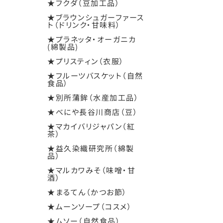
★フクダ（豆加工品）
★ブラウンシュガーファース
ト（ドリンク・甘味料）
★プラネッタ・オーガニカ
(綿製品)
★プリスティン（衣服）
★フルーツバスケット（自然
食品）
★別所蒲鉾（水産加工品）
★べにや長谷川商店（豆）
★マカイバリジャパン（紅
茶）
★益久染織研究所（綿製
品）
★マルカワみそ（味噌・甘
酒）
★まるてん（かつお節）
★ムーンソープ（コスメ）
★ムソー（自然食品）