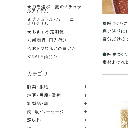
★涼を運ぶ 夏のナチュラ
ルアイテム
★ナチュラル・ハーモニー
オリジナル
味噌づくり
寒い時期に
★おすすめ定期便
自分だけの
＜新商品・再入荷＞
＜おトクなまとめ買い＞
●味噌づく
＜SALE商品＞
素材よけれ
カテゴリ
野菜・果物
納豆・豆腐・漬物
乳製品・卵
肉・魚・ソーセージ
調味料