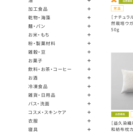
油
加工食品
［ナチュラ
乾物・海藻
然栽培ウガ
麺・パン
50g
お米・もち
粉・製菓材料
雑穀・豆
お菓子
飲料・お茶・コーヒー
お酒
冷凍食品
雑貨・日用品
バス・洗面
コスメ・スキンケア
衣服
［益久染織
寝具
和紡布枕カ