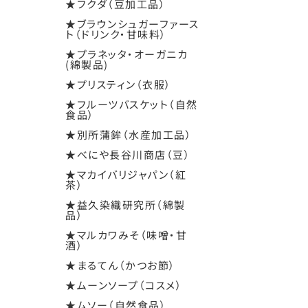
★フクダ（豆加工品）
★ブラウンシュガーファース
ト（ドリンク・甘味料）
★プラネッタ・オーガニカ
(綿製品)
★プリスティン（衣服）
★フルーツバスケット（自然
食品）
★別所蒲鉾（水産加工品）
★べにや長谷川商店（豆）
★マカイバリジャパン（紅
茶）
★益久染織研究所（綿製
品）
★マルカワみそ（味噌・甘
酒）
★まるてん（かつお節）
★ムーンソープ（コスメ）
★ムソー（自然食品）