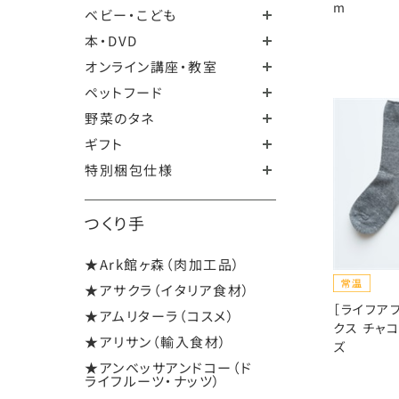
m
ベビー・こども
本・DVD
オンライン講座・教室
ペットフード
野菜のタネ
ギフト
特別梱包仕様
つくり手
★Ark館ヶ森（肉加工品）
★アサクラ（イタリア食材）
［ライフア
★アムリターラ（コスメ）
クス チャ
★アリサン（輸入食材）
ズ
★アンベッサアンドコー（ド
ライフルーツ・ナッツ）