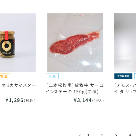
］オリカサマスター
［二本松牧場］放牧牛 サーロ
［アモス・
インステーキ 150g【冷凍】
イ ダ リェブ
¥1,296
¥3,144
（税込）
（税込）
<
1
2
3
4