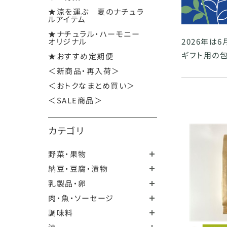
★涼を運ぶ 夏のナチュラ
ルアイテム
★ナチュラル・ハーモニー
オリジナル
2026年は
ギフト用の包
★おすすめ定期便
＜新商品・再入荷＞
＜おトクなまとめ買い＞
＜SALE商品＞
カテゴリ
野菜・果物
納豆・豆腐・漬物
乳製品・卵
肉・魚・ソーセージ
調味料