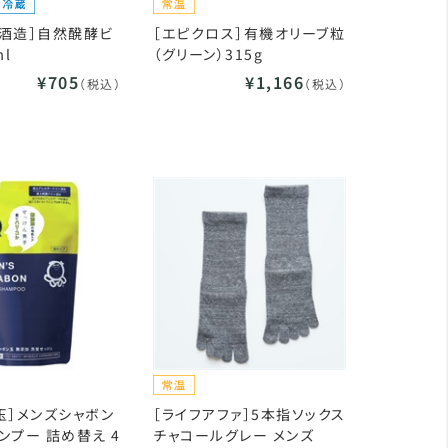
酒造］自然醗酵ビ
［エピクロス］有機オリーブ粒
ml
（グリーン）315g
¥705
¥1,166
（税込）
（税込）
玉］メンズシャボン
［ライフアファ］5本指ソックス
ンプー 詰め替え 4
チャコールグレー メンズ