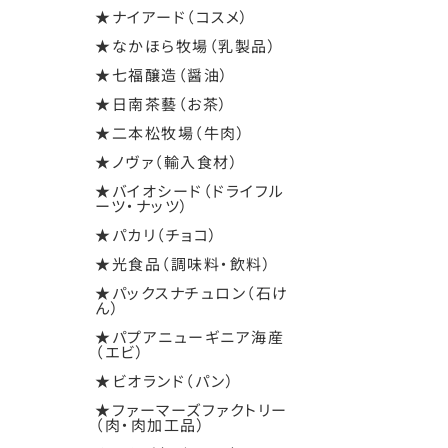
★ナイアード（コスメ）
★なかほら牧場（乳製品）
★七福醸造（醤油）
★日南茶藝（お茶）
★二本松牧場（牛肉）
★ノヴァ（輸入食材）
★バイオシード（ドライフル
ーツ・ナッツ）
★パカリ（チョコ）
★光食品（調味料・飲料）
★パックスナチュロン（石け
ん）
★パプアニューギニア海産
（エビ）
★ビオランド（パン）
★ファーマーズファクトリー
（肉・肉加工品）