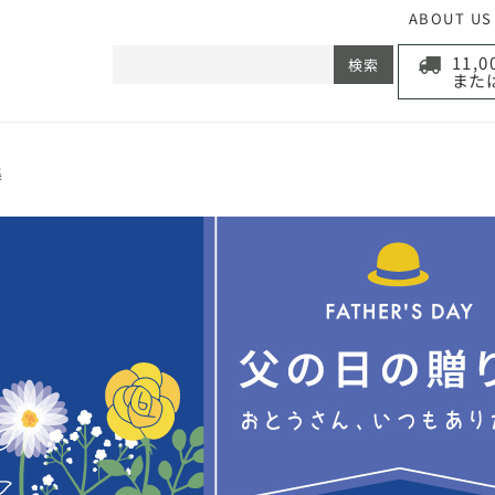
ABOUT US
11,
検索
また
集