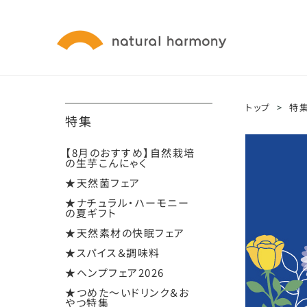
トップ
>
特
特集
【8月のおすすめ】自然栽培
の生芋こんにゃく
★天然菌フェア
★ナチュラル・ハーモニー
の夏ギフト
★天然素材の快眠フェア
★スパイス＆調味料
★ヘンプフェア2026
★つめた～いドリンク＆お
やつ特集