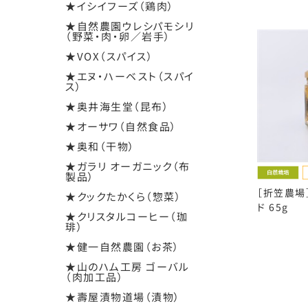
★イシイフーズ（鶏肉）
★自然農園ウレシパモシリ
（野菜・肉・卵／岩手）
★VOX（スパイス）
★エヌ・ハーベスト（スパイ
ス）
★奥井海生堂（昆布）
★オーサワ（自然食品）
★奥和（干物）
★ガラリ オーガニック（布
製品）
［折笠農場
★クックたかくら（惣菜）
ド 65g
★クリスタルコーヒー（珈
琲）
★健一自然農園（お茶）
★山のハム工房 ゴーバル
（肉加工品）
★壽屋漬物道場（漬物）