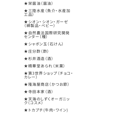
★栄醤油（醤油）
★三陸水産（魚介・水産加
工品）
★シオン・シオン・ガーゼ
（綿製品・ベビー）
★自然農法国際研究開発
センター（種）
★シャボン玉（石けん）
★庄分酢（酢）
★杉井酒造（酒）
★精華堂あられ（米菓）
★第3世界ショップ（チョコ・
カレー）
★隆海屋商店（かつお節）
★寺田本家（酒）
★天海のしずくオーガニッ
ク（コスメ）
★トカプチ(牛肉・ワイン)