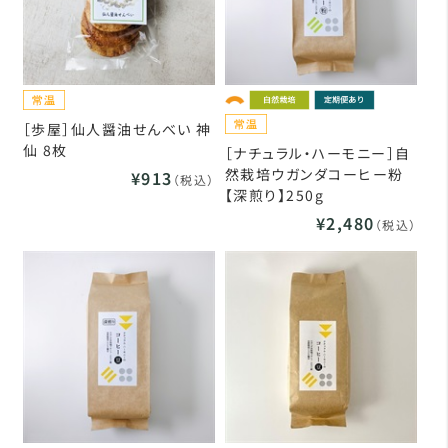
［歩屋］仙人醤油せんべい 神
仙 8枚
［ナチュラル・ハーモニー］自
然栽培ウガンダコーヒー粉
¥913
（税込）
【深煎り】250g
¥2,480
（税込）