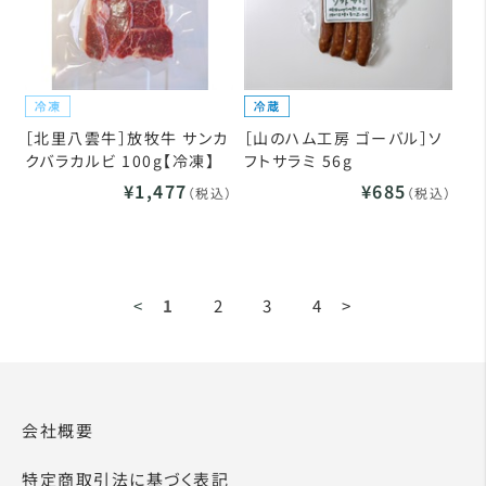
［北里八雲牛］放牧牛 サンカ
［山のハム工房 ゴーバル］ソ
クバラカルビ 100g【冷凍】
フトサラミ 56g
¥1,477
¥685
（税込）
（税込）
<
1
2
3
4
>
会社概要
特定商取引法に基づく表記