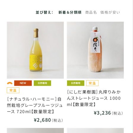
並び替え：
新着＆分類順
商品名
価格が安い
［にしだ果樹園］丸搾りみか
んストレートジュース 1000
［ナチュラル・ハーモニー］自
ml【数量限定】
然栽培グレープフルーツジュ
ース 720ml【数量限定】
¥3,236
（税込）
¥2,680
（税込）