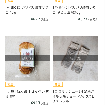
［やまくに］パリパリ焙煎いり
［やまくに］パリパリ焙煎いり
こ 40g
こ ぶどう山椒30g
¥677
¥677
（税込）
（税込）
品切れ
品切れ
［歩屋］仙人醤油せんべい 神
［コロモナチューレ］足底パ
仙 8枚
イル足袋ショートソックスL
ナチュラル
¥913
（税込）