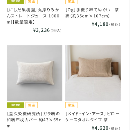
［にしだ果樹園］丸搾りみか
［Og］手織り綿てぬぐい 茶
んストレートジュース 1000
綿（約35cm×107cm）
ml【数量限定】
¥4,180
（税込）
¥3,236
（税込）
［益久染織研究所］ガラ紡の
［メイド・イン・アース］ピロー
和紡布枕カバー 約43×65c
ケースタオルタイプ 茶
m
¥4,620
（税込）