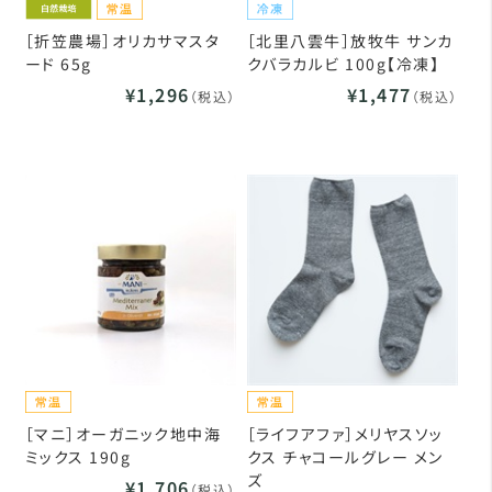
［折笠農場］オリカサマスタ
［北里八雲牛］放牧牛 サンカ
ード 65g
クバラカルビ 100g【冷凍】
¥1,296
¥1,477
（税込）
（税込）
［マニ］オーガニック地中海
［ライフアファ］メリヤスソッ
ミックス 190g
クス チャコールグレー メン
ズ
¥1,706
（税込）