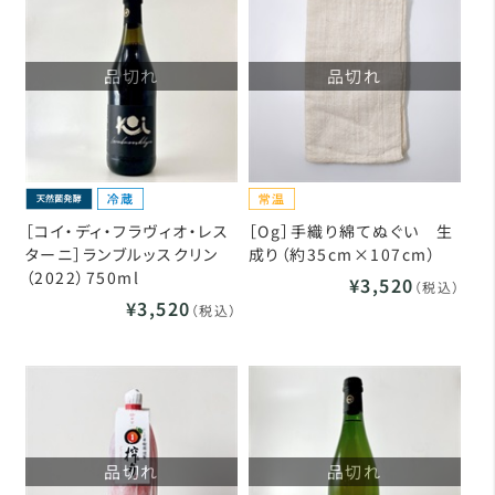
品切れ
品切れ
［コイ・ディ・フラヴィオ・レス
［Og］手織り綿てぬぐい 生
ターニ］ランブルッスクリン
成り（約35cm×107cm）
（2022）750ml
¥3,520
（税込）
¥3,520
（税込）
品切れ
品切れ