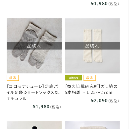
¥1,980
（税込）
品切れ
品切れ
［コロモナチューレ］足底パ
［益久染織研究所］ガラ紡の
イル足袋ショートソックスXL
5本指靴下 L 25～27cm
ナチュラル
¥2,090
（税込）
¥1,980
（税込）