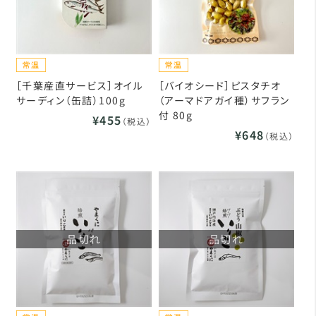
［千葉産直サービス］オイル
［バイオシード］ピスタチオ
サーディン（缶詰）100g
（アーマドアガイ種）サフラン
付 80g
¥455
（税込）
¥648
（税込）
品切れ
品切れ