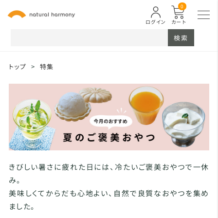
0
ログイン
カート
検索
トップ
>
特集
きびしい暑さに疲れた日には、冷たいご褒美おやつで一休
み。
美味しくてからだも心地よい、自然で良質なおやつを集め
ました。