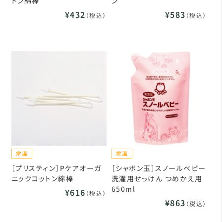
トン綿棒
ン
¥432
¥583
（税込）
（税込）
［プリスティン］Pケアオーガ
［シャボン玉］スノールベビー
ニックコットン綿棒
洗濯用せっけん つめかえ用
650ml
¥616
（税込）
¥863
（税込）