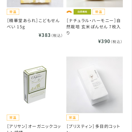
［精華堂あられ］こどもせん
［ナチュラル・ハーモニー］自
べい 15g
然栽培 玄米ぽんせん 7枚入
り
¥383
（税込）
¥390
（税込）
［アリサン］オーガニックコッ
［プリスティン］多目的コット