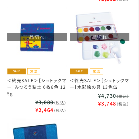
品切れ
品切れ
＜終売SALE＞［シュトックマ
＜終売SALE＞［シュトックマ
ー］みつろう粘土 6枚6色 12
ー］水彩絵の具 13色缶
5g
¥4,730
（税込）
¥3,080
¥3,748
（税込）
（税込）
¥2,464
（税込）