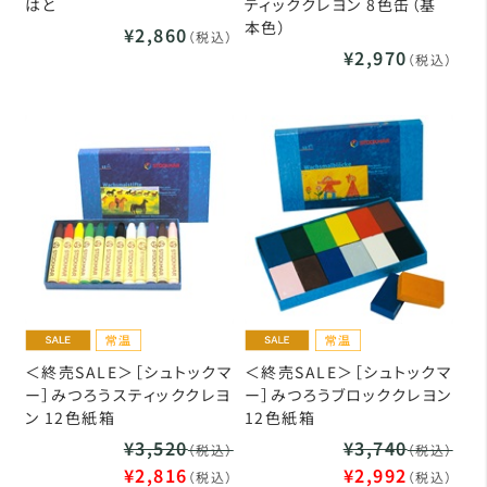
はと
ティッククレヨン 8色缶（基
本色）
¥2,860
（税込）
¥2,970
（税込）
＜終売SALE＞［シュトックマ
＜終売SALE＞［シュトックマ
ー］みつろうスティッククレヨ
ー］みつろうブロッククレヨン
ン 12色紙箱
12色紙箱
¥3,520
¥3,740
（税込）
（税込）
¥2,816
¥2,992
（税込）
（税込）