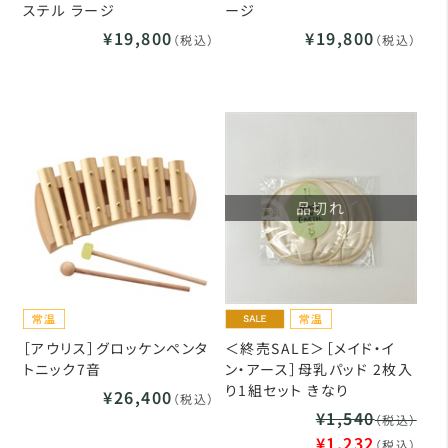
ステル ラージ
ージ
¥19,800
¥19,800
（税込）
（税込）
品切れ
［アウリス］グロッケンペンタ
＜終売SALE＞［メイド・イ
トニック7音
ン・アース］母乳パッド 2枚入
り1組セット きなり
¥26,400
（税込）
¥1,540
（税込）
¥1,232
（税込）