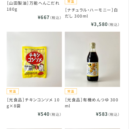
［山田製油］万能へんこだれ
180g
［ナチュラル・ハーモニー］白
だし 300ml
¥667
（税込）
¥3,580
（税込）
［光食品］チキンコンソメ 10
［光食品］有機めんつゆ 300
g×8袋
ml
¥540
¥583
（税込）
（税込）