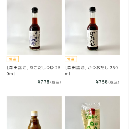
［森田醤油］あごだしつゆ 25
［森田醤油］かつおだし 250
0ml
ml
¥778
¥756
（税込）
（税込）