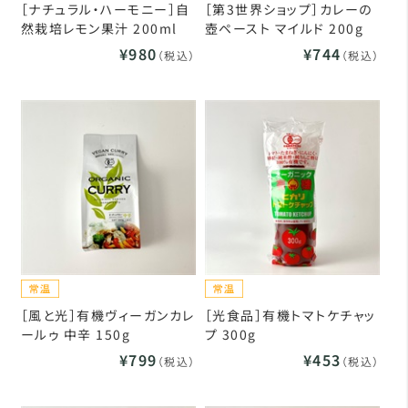
［ナチュラル・ハーモニー］自
［第3世界ショップ］カレーの
然栽培レモン果汁 200ml
壺ペースト マイルド 200g
¥980
¥744
（税込）
（税込）
［風と光］有機ヴィーガンカレ
［光食品］有機トマトケチャッ
ールゥ 中辛 150g
プ 300g
¥799
¥453
（税込）
（税込）