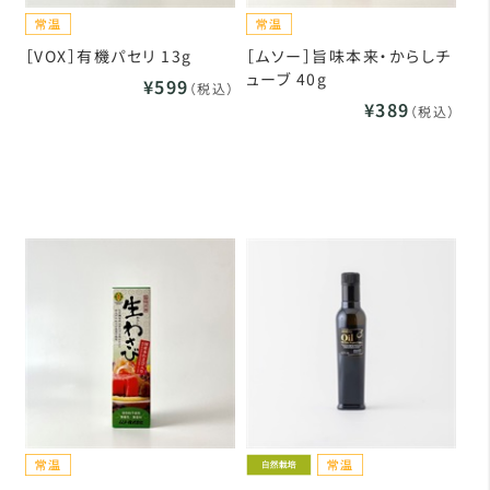
［VOX］有機パセリ 13g
［ムソー］旨味本来・からしチ
ューブ 40g
¥599
（税込）
¥389
（税込）