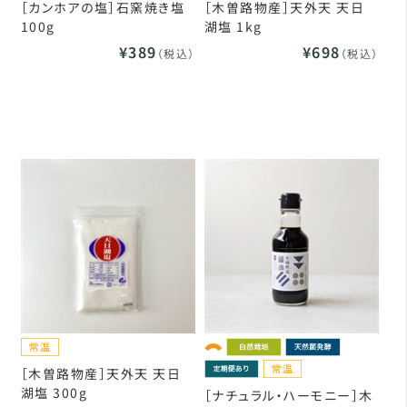
［カンホアの塩］石窯焼き塩
［木曽路物産］天外天 天日
100g
湖塩 1kg
¥389
¥698
（税込）
（税込）
［木曽路物産］天外天 天日
湖塩 300g
［ナチュラル・ハーモニー］木