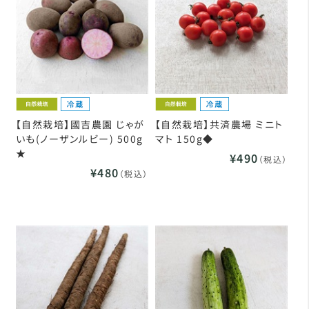
【自然栽培】國吉農園 じゃが
【自然栽培】共済農場 ミニト
いも(ノーザンルビー) 500g
マト 150g◆
★
¥490
（税込）
¥480
（税込）