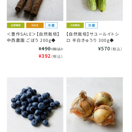
＜豊作SALE＞【自然栽培】
【自然栽培】サユールイトシ
中西農園 ごぼう 200g◆
ロ 半白きゅうり 300g◆
¥490
¥570
（税込）
（税込）
¥392
（税込）