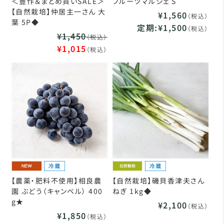
＜豊作＆まとめ買いSALE＞
フルーツマルシェ S
【自然栽培】仲居主一さん 大
¥1,560
（税込）
葉 5P◆
定期:¥1,500
（税込）
¥1,450
（税込）
¥1,015
（税込）
【農薬・肥料不使用】相良農
【自然栽培】磯貝香津夫さん
園 ぶどう（キャンベル） 400
ねぎ 1kg◆
g★
¥2,100
（税込）
¥1,850
（税込）