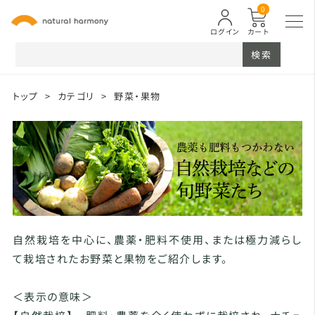
0
ログイン
カート
検索
トップ
>
カテゴリ
>
野菜・果物
自然栽培を中心に、農薬・肥料不使用、または極力減らし
て栽培されたお野菜と果物をご紹介します。
＜表示の意味＞