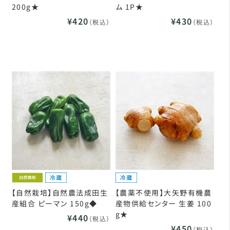
200g★
ム 1P★
¥420
¥430
（税込）
（税込）
【自然栽培】自然農法成田生
【農薬不使用】大矢野有機農
産組合 ピーマン 150g◆
産物供給センター 生姜 100
g★
¥440
（税込）
¥450
（税込）