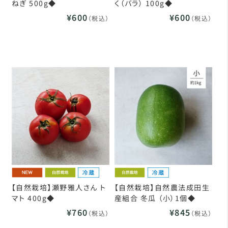
ねぎ 500g◆
く（バラ） 100g◆
¥600
¥600
（税込）
（税込）
【自然栽培】瀬野雅人さん ト
【自然栽培】自然農法成田生
マト 400g◆
産組合 冬瓜 （小）1個◆
¥760
¥845
（税込）
（税込）