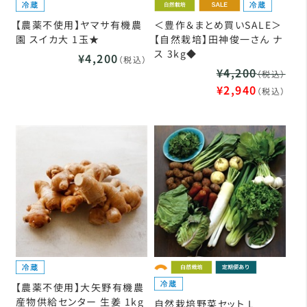
【農薬不使用】ヤマサ有機農
＜豊作＆まとめ買いSALE＞
園 スイカ大 1玉★
【自然栽培】田神俊一さん ナ
ス 3kg◆
¥4,200
（税込）
¥4,200
（税込）
¥2,940
（税込）
【農薬不使用】大矢野有機農
産物供給センター 生姜 1kg
自然栽培野菜セット L