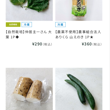
【自然栽培】仲居主一さん 大
【農薬不使用】農事組合法人
葉 1P◆
ありくら 山えのき 1P★
¥290
¥360
（税込）
（税込）