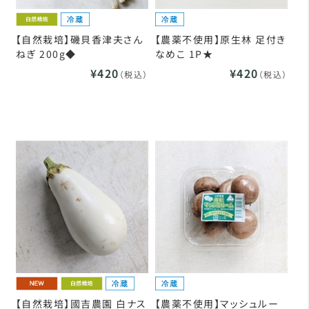
【自然栽培】磯貝香津夫さん
【農薬不使用】原生林 足付き
ねぎ 200g◆
なめこ 1P★
¥420
¥420
（税込）
（税込）
【自然栽培】國吉農園 白ナス
【農薬不使用】マッシュルー