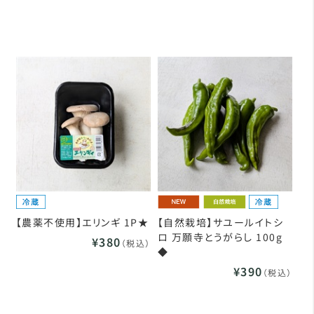
【農薬不使用】エリンギ 1P★
【自然栽培】サユールイトシ
ロ 万願寺とうがらし 100g
¥380
（税込）
◆
¥390
（税込）