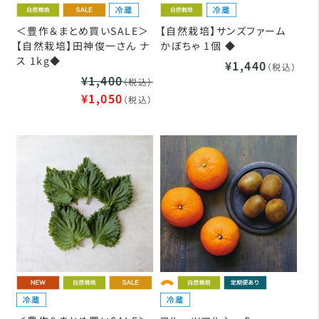
＜豊作＆まとめ買いSALE＞
【自然栽培】サンズファーム
【自然栽培】田神俊一さん ナ
かぼちゃ 1個 ◆
ス 1kg◆
¥1,440
（税込）
¥1,400
（税込）
¥1,050
（税込）