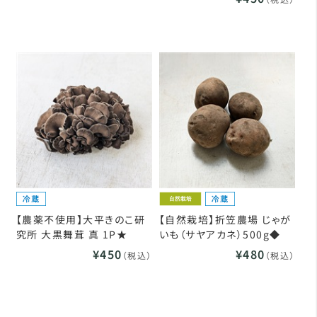
【農薬不使用】大平きのこ研
【自然栽培】折笠農場 じゃが
究所 大黒舞茸 真 1P★
いも（サヤアカネ）500g◆
¥450
¥480
（税込）
（税込）