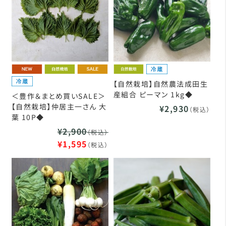
【自然栽培】自然農法成田生
産組合 ピーマン 1kg◆
＜豊作＆まとめ買いSALE＞
【自然栽培】仲居主一さん 大
¥2,930
（税込）
葉 10P◆
¥2,900
（税込）
¥1,595
（税込）