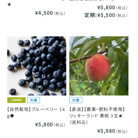
★
¥5,800
（税込）
¥4,500
（税込）
定期:¥5,500
（税込）
【自然栽培】ブルーベリー 1k
【直送】【農薬・肥料不使用】
g◆
リッキーランド 黄桃 3玉★
（送料込）
¥5,800
（税込）
¥5,980
（税込）