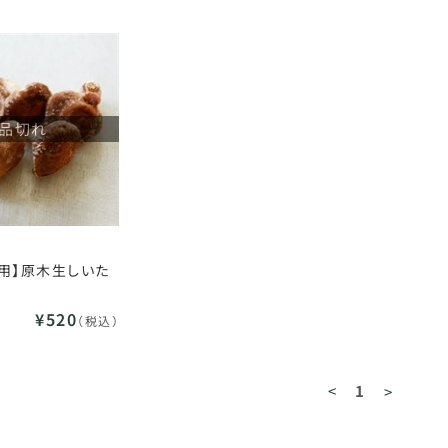
品切れ
用】原木生しいた
¥520
（税込）
<
1
>