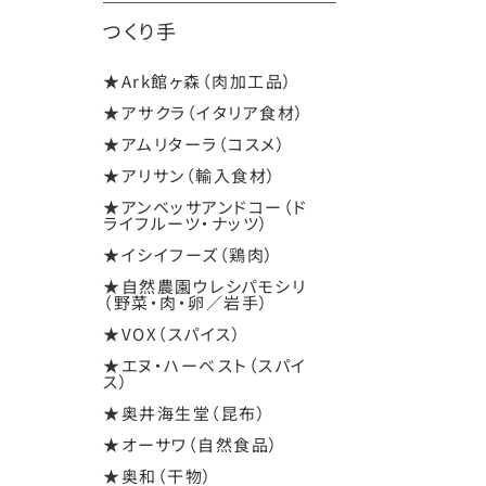
つくり手
★Ark館ヶ森（肉加工品）
★アサクラ（イタリア食材）
★アムリターラ（コスメ）
★アリサン（輸入食材）
★アンベッサアンドコー（ド
ライフルーツ・ナッツ）
★イシイフーズ（鶏肉）
★自然農園ウレシパモシリ
（野菜・肉・卵／岩手）
★VOX（スパイス）
★エヌ・ハーベスト（スパイ
ス）
★奥井海生堂（昆布）
★オーサワ（自然食品）
★奥和（干物）