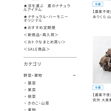
★涼を運ぶ 夏のナチュラ
ルアイテム
【農薬不使
★ナチュラル・ハーモニー
ありくら 山
オリジナル
★おすすめ定期便
＜新商品・再入荷＞
＜おトクなまとめ買い＞
＜SALE商品＞
カテゴリ
野菜・果物
・ 葉菜
・ 果菜
【農薬不使
・ 根菜
究所 大黒舞
・ きのこ・山菜
・ 果物