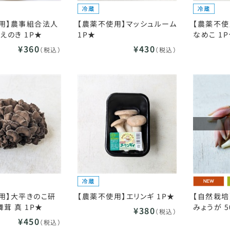
用】農事組合法人
【農薬不使用】マッシュルーム
【農薬不使
えのき 1P★
1P★
なめこ 1
¥360
¥430
（税込）
（税込）
用】大平きのこ研
【農薬不使用】エリンギ 1P★
【自然栽培
茸 真 1P★
みょうが 5
¥380
（税込）
¥450
（税込）