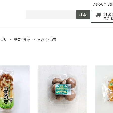
ABOUT US
11,
検索
また
テゴリ
>
野菜・果物
>
きのこ・山菜