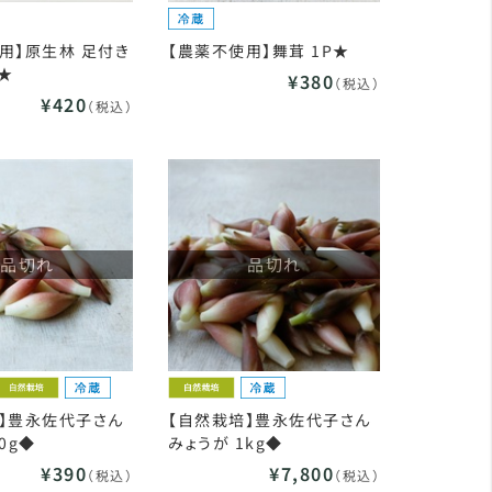
用】原生林 足付き
【農薬不使用】舞茸 1P★
P★
¥380
（税込）
¥420
（税込）
品切れ
品切れ
】豊永佐代子さん
【自然栽培】豊永佐代子さん
0g◆
みょうが 1kg◆
¥390
¥7,800
（税込）
（税込）