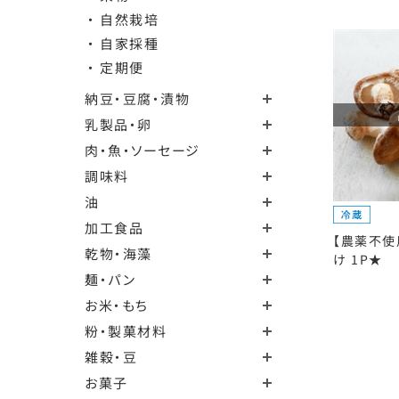
・ 自然栽培
・ 自家採種
・ 定期便
納豆・豆腐・漬物
乳製品・卵
肉・魚・ソーセージ
調味料
油
加工食品
【農薬不使
乾物・海藻
け 1P★
麺・パン
お米・もち
粉・製菓材料
雑穀・豆
お菓子