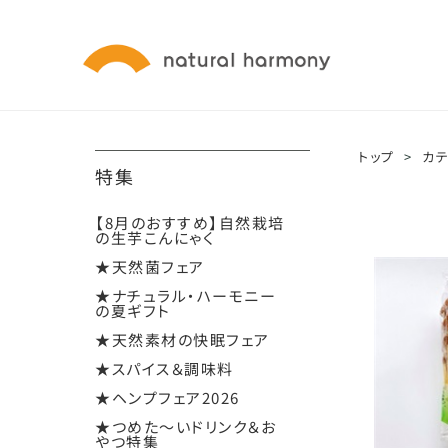
トップ
>
カ
特集
【8月のおすすめ】自然栽培
の生芋こんにゃく
★天然菌フェア
★ナチュラル・ハーモニー
の夏ギフト
★天然素材の快眠フェア
★スパイス＆調味料
★ヘンプフェア2026
★つめた～いドリンク＆お
やつ特集