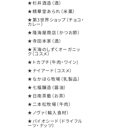
★杉井酒造（酒）
★精華堂あられ（米菓）
★第3世界ショップ（チョコ・
カレー）
★隆海屋商店（かつお節）
★寺田本家（酒）
★天海のしずくオーガニッ
ク（コスメ）
★トカプチ(牛肉・ワイン)
★ナイアード（コスメ）
★なかほら牧場（乳製品）
★七福醸造（醤油）
★日南茶藝（お茶）
★二本松牧場（牛肉）
★ノヴァ（輸入食材）
★バイオシード（ドライフル
ーツ・ナッツ）