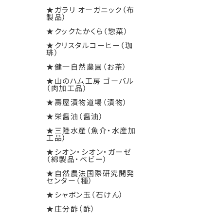
★ガラリ オーガニック（布
製品）
★クックたかくら（惣菜）
★クリスタルコーヒー（珈
琲）
★健一自然農園（お茶）
★山のハム工房 ゴーバル
（肉加工品）
★壽屋漬物道場（漬物）
★栄醤油（醤油）
★三陸水産（魚介・水産加
工品）
★シオン・シオン・ガーゼ
（綿製品・ベビー）
★自然農法国際研究開発
センター（種）
★シャボン玉（石けん）
★庄分酢（酢）