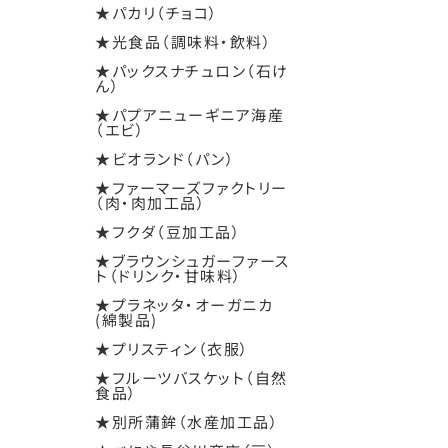
★パカリ（チョコ）
★光食品（調味料・飲料）
★パックスナチュロン（石け
ん）
★パプアニューギニア海産
（エビ）
★ビオランド（パン）
★ファーマーズファクトリー
（肉・肉加工品）
★フクダ（豆加工品）
★ブラウンシュガーファース
ト（ドリンク・甘味料）
★プラネッタ・オーガニカ
(綿製品)
★プリスティン（衣服）
★フルーツバスケット（自然
食品）
★別所蒲鉾（水産加工品）