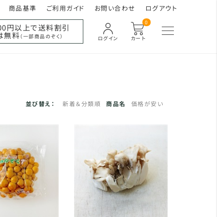
商品基準
ご利用ガイド
お問い合わせ
ログアウト
0
000円以上で送料割引
は無料
（一部商品のぞく）
ログイン
カート
並び替え：
新着＆分類順
商品名
価格が安い