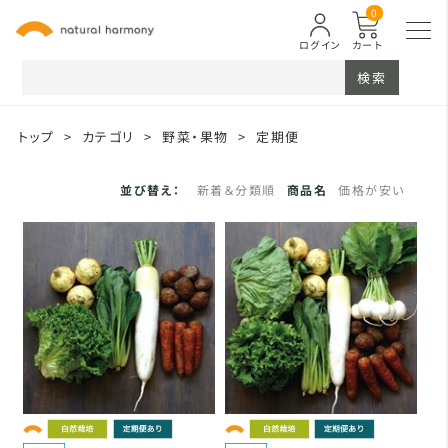
0
ログイン
カート
検索
トップ
>
カテゴリ
>
野菜・果物
>
定期便
並び替え：
新着＆分類順
商品名
価格が安い