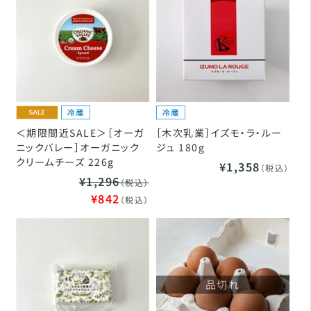
＜期限間近SALE＞［オーガ
［木次乳業］イズモ・ラ・ルー
ニックバレー］オーガニック
ジュ 180g
クリームチーズ 226g
¥1,358
（税込）
¥1,296
（税込）
¥842
（税込）
品切れ