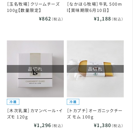
［玉名牧場］クリームチーズ
［なかほら牧場］牛乳 500m
100g【数量限定】
l【賞味期限6月10日】
¥862
¥1,188
（税込）
（税込）
品切れ
品切れ
［木次乳業］カマンベール・イ
［トカプチ］オーガニックチー
ズモ 120g
ズ モム 100g
¥1,296
¥1,380
（税込）
（税込）