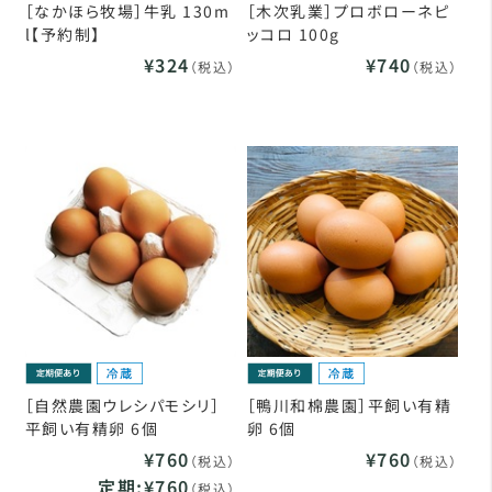
［なかほら牧場］牛乳 130m
［木次乳業］プロボローネピ
l【予約制】
ッコロ 100g
¥324
¥740
（税込）
（税込）
［自然農園ウレシパモシリ］
［鴨川和棉農園］平飼い有精
平飼い有精卵 6個
卵 6個
¥760
¥760
（税込）
（税込）
定期:¥760
（税込）