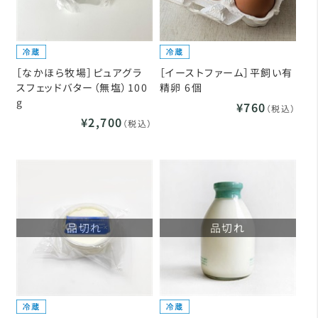
［なかほら牧場］ピュアグラ
［イーストファーム］平飼い有
スフェッドバター（無塩）100
精卵 6個
g
¥760
（税込）
¥2,700
（税込）
品切れ
品切れ