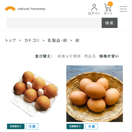
0
ログイン
カート
検索
トップ
>
カテゴリ
>
乳製品・卵
>
卵
並び替え：
新着＆分類順
商品名
価格が安い