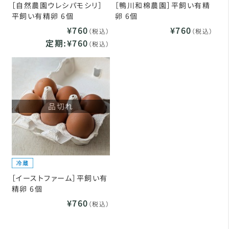
［自然農園ウレシパモシリ］
［鴨川和棉農園］平飼い有精
平飼い有精卵 6個
卵 6個
¥760
¥760
（税込）
（税込）
定期:¥760
（税込）
品切れ
［イーストファーム］平飼い有
精卵 6個
¥760
（税込）