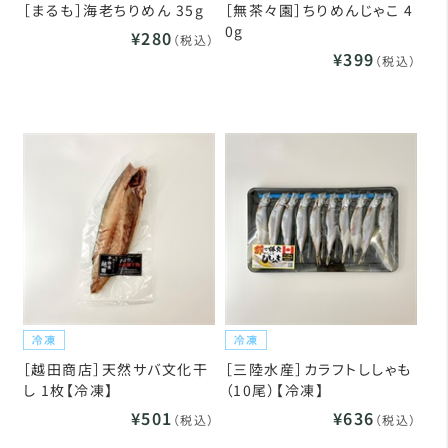
［まるも］海老ちりめん 35g
［無茶々園］ちりめんじゃこ 4
0g
¥280
（税込）
¥399
（税込）
［越田商店］天然サバ文化干
［三陸水産］カラフトししゃも
し 1枚【冷凍】
（10尾）【冷凍】
¥501
¥636
（税込）
（税込）