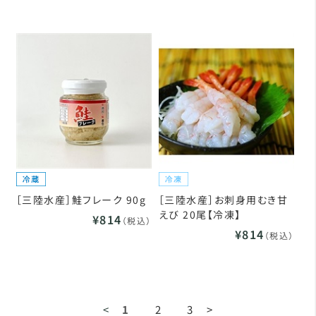
［三陸水産］鮭フレーク 90g
［三陸水産］お刺身用むき甘
えび 20尾【冷凍】
¥814
（税込）
¥814
（税込）
<
1
2
3
>