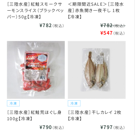
［三陸水産］紅鮭スモークサ
＜期限間近SALE＞［三陸水
ーモンスライス（ブラックペッ
産］赤魚開き一夜干し 1枚
パー）50g【冷凍】
【冷凍】
¥782
¥782
（税込）
（税込）
¥547
（税込）
［三陸水産］紅鮭荒ほぐし身
［三陸水産］干しカレイ 2枚
100g【冷凍】
【冷凍】
¥790
¥797
（税込）
（税込）