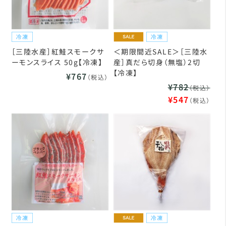
［三陸水産］紅鮭スモークサ
＜期限間近SALE＞［三陸水
ーモンスライス 50g【冷凍】
産］真だら切身（無塩）2切
【冷凍】
¥767
（税込）
¥782
（税込）
¥547
（税込）