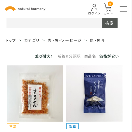
0
ログイン
カート
検索
トップ
>
カテゴリ
>
肉・魚・ソーセージ
>
魚・魚介
並び替え：
新着＆分類順
商品名
価格が安い