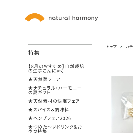
トップ
>
カ
特集
【8月のおすすめ】自然栽培
の生芋こんにゃく
★天然菌フェア
★ナチュラル・ハーモニー
の夏ギフト
★天然素材の快眠フェア
★スパイス＆調味料
★ヘンプフェア2026
★つめた～いドリンク＆お
やつ特集