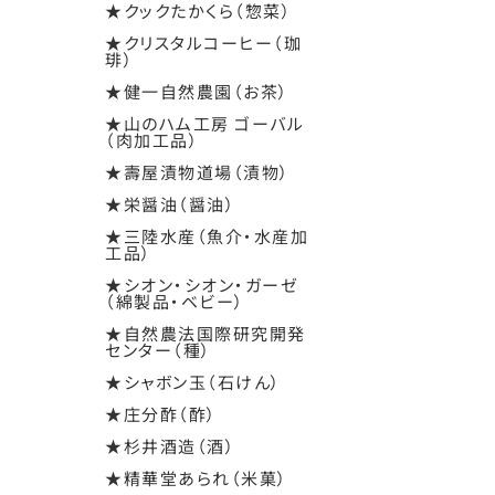
★クックたかくら（惣菜）
★クリスタルコーヒー（珈
琲）
★健一自然農園（お茶）
★山のハム工房 ゴーバル
（肉加工品）
★壽屋漬物道場（漬物）
★栄醤油（醤油）
★三陸水産（魚介・水産加
工品）
★シオン・シオン・ガーゼ
（綿製品・ベビー）
★自然農法国際研究開発
センター（種）
★シャボン玉（石けん）
★庄分酢（酢）
★杉井酒造（酒）
★精華堂あられ（米菓）