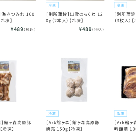
］海老つみれ 100
［別所蒲鉾］出雲のちくわ 12
［別所蒲鉾
【冷凍】
0g（2本入）【冷凍】
（3枚入）【
¥489
¥489
（税込）
（税込）
ヶ森］館ヶ森高原豚
［Ark館ヶ森］館ヶ森高原豚
［Ark館
g【冷凍】
焼売 150g【冷凍】
吟醸漬 10