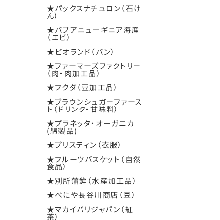
★パックスナチュロン（石け
ん）
★パプアニューギニア海産
（エビ）
★ビオランド（パン）
★ファーマーズファクトリー
（肉・肉加工品）
★フクダ（豆加工品）
★ブラウンシュガーファース
ト（ドリンク・甘味料）
★プラネッタ・オーガニカ
(綿製品)
★プリスティン（衣服）
★フルーツバスケット（自然
食品）
★別所蒲鉾（水産加工品）
★べにや長谷川商店（豆）
★マカイバリジャパン（紅
茶）