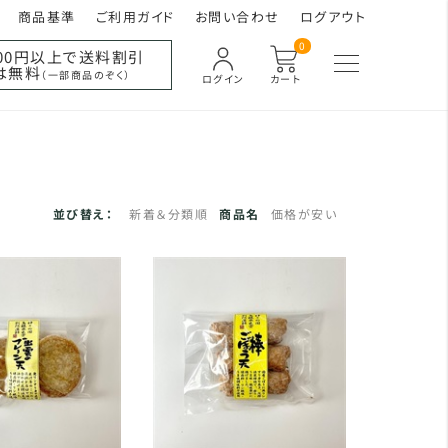
商品基準
ご利用ガイド
お問い合わせ
ログアウト
0
000円以上で送料割引
は無料
（一部商品のぞく）
ログイン
カート
並び替え：
新着＆分類順
商品名
価格が安い