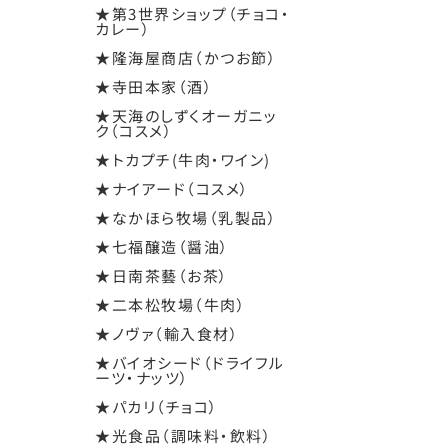
★第3世界ショップ（チョコ・
カレー）
★隆海屋商店（かつお節）
★寺田本家（酒）
★天海のしずくオーガニッ
ク（コスメ）
★トカプチ(牛肉・ワイン)
★ナイアード（コスメ）
★なかほら牧場（乳製品）
★七福醸造（醤油）
★日南茶藝（お茶）
★二本松牧場（牛肉）
★ノヴァ（輸入食材）
★バイオシード（ドライフル
ーツ・ナッツ）
★パカリ（チョコ）
★光食品（調味料・飲料）