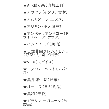
★Ark館ヶ森（肉加工品）
★アサクラ（イタリア食材）
★アムリターラ（コスメ）
★アリサン（輸入食材）
★アンベッサアンドコー（ド
ライフルーツ・ナッツ）
★イシイフーズ（鶏肉）
★自然農園ウレシパモシリ
（野菜・肉・卵／岩手）
★VOX（スパイス）
★エヌ・ハーベスト（スパイ
ス）
★奥井海生堂（昆布）
★オーサワ（自然食品）
★奥和（干物）
★ガラリ オーガニック（布
製品）