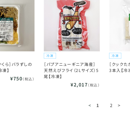
かくら］バラずしの
［パプアニューギニア海産］
［クックた
【冷凍】
天然えびフライ（2Lサイズ）5
3本入【冷
尾【冷凍】
¥750
（税込）
¥2,017
（税込）
<
1
2
>