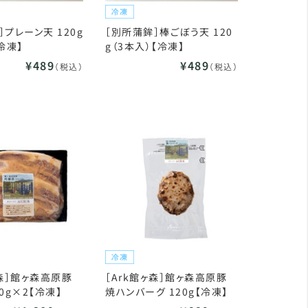
］プレーン天 120g
［別所蒲鉾］棒ごぼう天 120
冷凍】
g（3本入）【冷凍】
¥489
¥489
（税込）
（税込）
ヶ森］館ヶ森高原豚
［Ark館ヶ森］館ヶ森高原豚
0g×2【冷凍】
焼ハンバーグ 120g【冷凍】