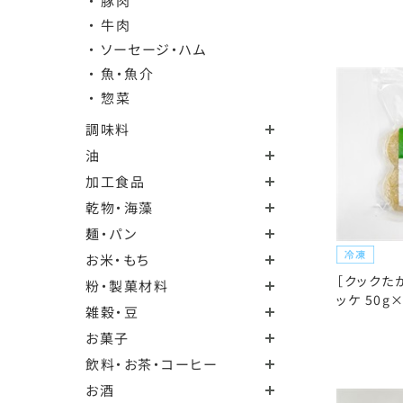
・ 豚肉
・ 牛肉
・ ソーセージ・ハム
・ 魚・魚介
・ 惣菜
調味料
油
加工食品
乾物・海藻
麺・パン
お米・もち
［クックた
粉・製菓材料
ッケ 50g
雑穀・豆
お菓子
飲料・お茶・コーヒー
お酒