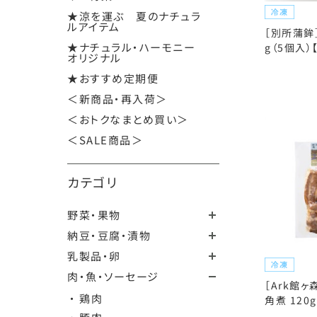
★涼を運ぶ 夏のナチュラ
ルアイテム
［別所蒲鉾
★ナチュラル・ハーモニー
g（5個入）
オリジナル
★おすすめ定期便
＜新商品・再入荷＞
＜おトクなまとめ買い＞
＜SALE商品＞
カテゴリ
野菜・果物
納豆・豆腐・漬物
乳製品・卵
肉・魚・ソーセージ
［Ark館
・ 鶏肉
角煮 120