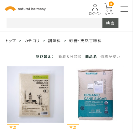
0
ログイン
カート
検索
トップ
>
カテゴリ
>
調味料
>
砂糖・天然甘味料
並び替え：
新着＆分類順
商品名
価格が安い