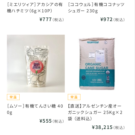
［ミエリツィア］アカシアの有
［ココウェル］有機ココナッツ
機ハチミツ（6g×10P）
シュガー 230g
¥777
¥972
（税込）
（税込）
［ムソー］有機てんさい糖 40
【直送】アルゼンチン産オー
0g
ガニックシュガー 25Kg×2
袋 （送料込）
¥555
（税込）
¥38,215
（税込）