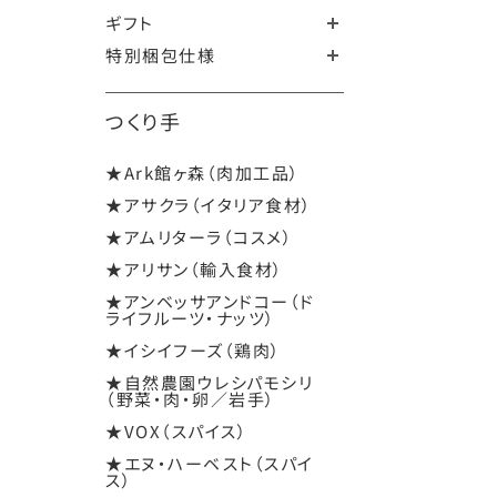
ギフト
特別梱包仕様
つくり手
★Ark館ヶ森（肉加工品）
★アサクラ（イタリア食材）
★アムリターラ（コスメ）
★アリサン（輸入食材）
★アンベッサアンドコー（ド
ライフルーツ・ナッツ）
★イシイフーズ（鶏肉）
★自然農園ウレシパモシリ
（野菜・肉・卵／岩手）
★VOX（スパイス）
★エヌ・ハーベスト（スパイ
ス）