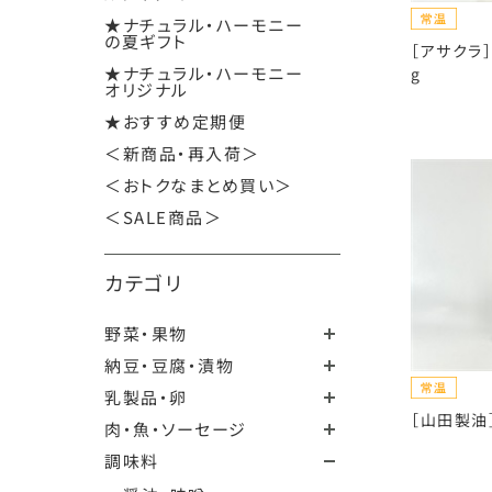
★ナチュラル・ハーモニー
の夏ギフト
［アサクラ
★ナチュラル・ハーモニー
g
オリジナル
★おすすめ定期便
＜新商品・再入荷＞
＜おトクなまとめ買い＞
＜SALE商品＞
カテゴリ
野菜・果物
納豆・豆腐・漬物
乳製品・卵
［山田製油］
肉・魚・ソーセージ
調味料