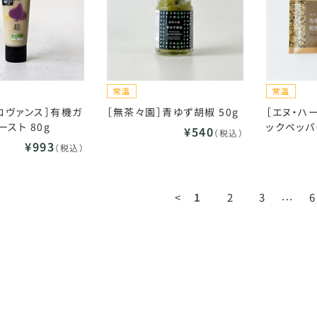
プロヴァンス］有機ガ
［無茶々園］青ゆず胡椒 50g
［エヌ・ハ
スト 80g
ックペッパ
¥540
（税込）
¥993
（税込）
...
<
1
2
3
6