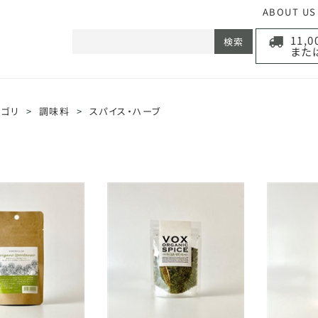
ABOUT US
11,
検索
また
テゴリ
>
調味料
>
スパイス・ハーブ