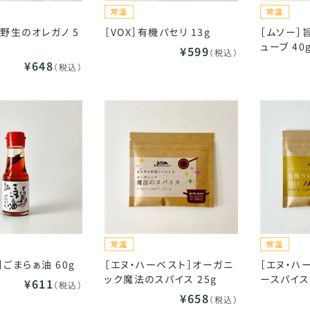
］野生のオレガノ 5
［VOX］有機パセリ 13g
［ムソー］
ューブ 40
¥599
（税込）
¥648
（税込）
ごまらぁ油 60g
［エヌ・ハーベスト］オーガニ
［エヌ・ハ
ック魔法のスパイス 25g
ースパイス
¥611
（税込）
¥658
（税込）