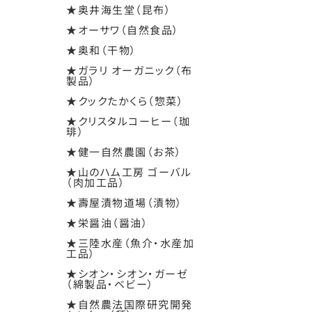
★奥井海生堂（昆布）
★オーサワ（自然食品）
★奥和（干物）
★ガラリ オーガニック（布
製品）
★クックたかくら（惣菜）
★クリスタルコーヒー（珈
琲）
★健一自然農園（お茶）
★山のハム工房 ゴーバル
（肉加工品）
★壽屋漬物道場（漬物）
★栄醤油（醤油）
★三陸水産（魚介・水産加
工品）
★シオン・シオン・ガーゼ
（綿製品・ベビー）
★自然農法国際研究開発