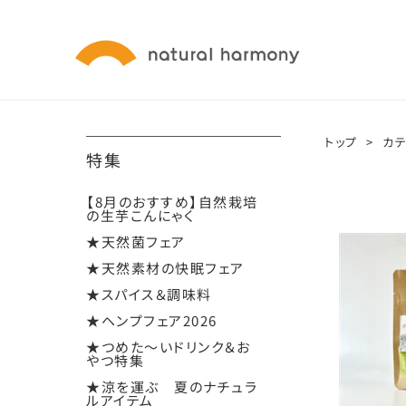
トップ
>
カ
特集
【8月のおすすめ】自然栽培
の生芋こんにゃく
★天然菌フェア
★天然素材の快眠フェア
★スパイス＆調味料
★ヘンプフェア2026
★つめた～いドリンク＆お
やつ特集
★涼を運ぶ 夏のナチュラ
ルアイテム