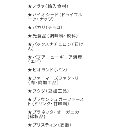
★ノヴァ（輸入食材）
★バイオシード（ドライフル
ーツ・ナッツ）
★パカリ（チョコ）
★光食品（調味料・飲料）
★パックスナチュロン（石け
ん）
★パプアニューギニア海産
（エビ）
★ビオランド（パン）
★ファーマーズファクトリー
（肉・肉加工品）
★フクダ（豆加工品）
★ブラウンシュガーファース
ト（ドリンク・甘味料）
★プラネッタ・オーガニカ
(綿製品)
★プリスティン（衣服）