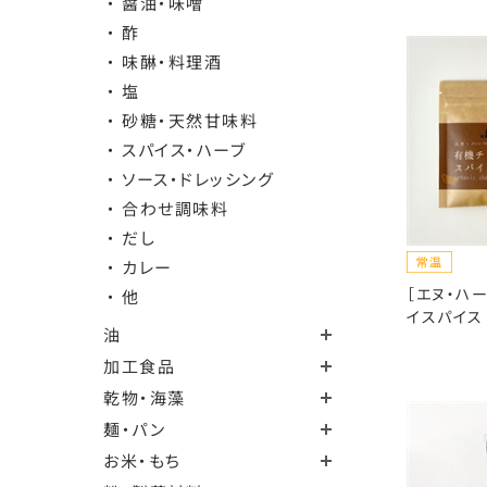
・ 醤油・味噌
・ 酢
・ 味醂・料理酒
・ 塩
・ 砂糖・天然甘味料
・ スパイス・ハーブ
・ ソース・ドレッシング
・ 合わせ調味料
・ だし
・ カレー
［エヌ・ハ
・ 他
イスパイス 
油
加工食品
乾物・海藻
麺・パン
お米・もち