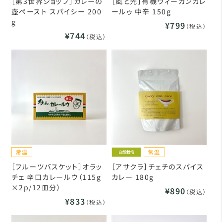
［第3世界ショップ］カレーの
［風と光］有機ヴィーガンカレ
壺ペースト スパイシー 200
ールゥ 中辛 150g
g
¥799
（税込）
¥744
（税込）
［フルーツバスケット］オラッ
［アサクラ］チェチのスパイス
チェ 辛口カレールウ（115g
カレー 180g
×2p/12皿分）
¥890
（税込）
¥833
（税込）