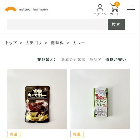
0
ログイン
カート
検索
トップ
>
カテゴリ
>
調味料
>
カレー
並び替え：
新着＆分類順
商品名
価格が安い