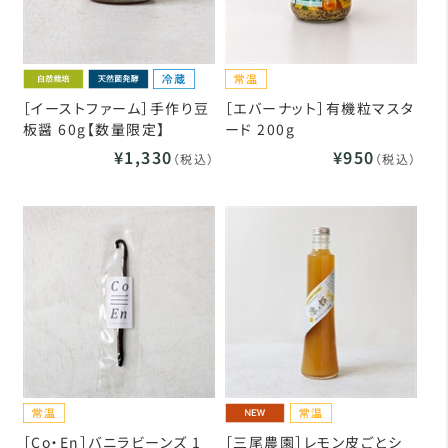
［イーストファーム］手作り豆
［エバーナット］有機粒マスタ
板醤 60g【数量限定】
ード 200g
¥1,330
¥950
（税込）
（税込）
［Co・En］バニラビーンズ 1
［三尾農園］レモン皮ごとシ