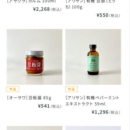
［アサクラ］ガルム 100ml
［アリサン］有機 豆鼓（とう
ち）100g
¥2,268
（税込）
¥550
（税込）
［オーサワ］豆板醤 85g
［アリサン］有機ペパーミント
エキストラクト 59ml
¥541
（税込）
¥1,296
（税込）