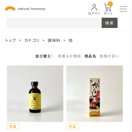
0
ログイン
カート
検索
トップ
>
カテゴリ
>
調味料
>
他
並び替え：
新着＆分類順
商品名
価格が安い