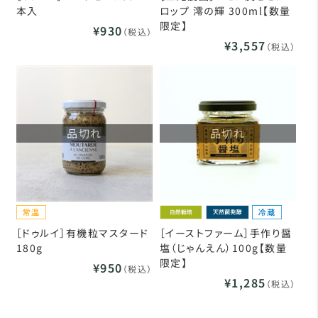
本入
ロップ 澪の輝 300ml【数量
限定】
¥930
（税込）
¥3,557
（税込）
品切れ
品切れ
［ドゥルイ］有機粒マスタード
［イーストファーム］手作り醤
180g
塩（じゃんえん）100g【数量
限定】
¥950
（税込）
¥1,285
（税込）