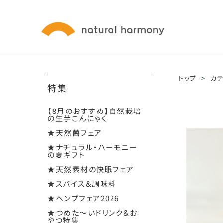
トップ
>
カ
特集
【8月のおすすめ】自然栽培
の生芋こんにゃく
★天然菌フェア
★ナチュラル・ハーモニー
の夏ギフト
★天然素材の快眠フェア
★スパイス＆調味料
★ヘンプフェア2026
★つめた～いドリンク＆お
やつ特集