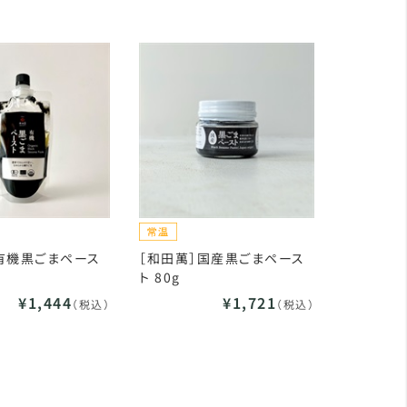
有機黒ごまペース
［和田萬］国産黒ごまペース
ト 80g
¥1,444
¥1,721
（税込）
（税込）