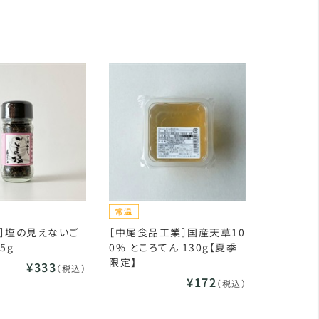
］塩の見えないご
［中尾食品工業］国産天草10
5g
0% ところてん 130g【夏季
限定】
¥333
（税込）
¥172
（税込）