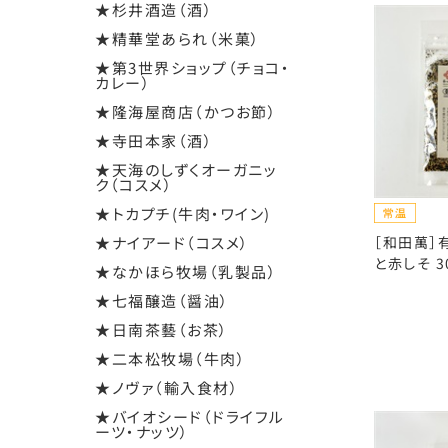
★杉井酒造（酒）
★精華堂あられ（米菓）
★第3世界ショップ（チョコ・
カレー）
★隆海屋商店（かつお節）
★寺田本家（酒）
★天海のしずくオーガニッ
ク（コスメ）
★トカプチ(牛肉・ワイン)
★ナイアード（コスメ）
［和田萬］
と赤しそ 3
★なかほら牧場（乳製品）
★七福醸造（醤油）
★日南茶藝（お茶）
★二本松牧場（牛肉）
★ノヴァ（輸入食材）
★バイオシード（ドライフル
ーツ・ナッツ）