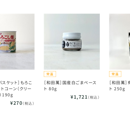
バスケット］もろこ
［和田萬］国産白ごまペース
［和田萬］
ートコーン（クリー
ト 80g
ト 250g
190g
¥1,721
（税込）
¥270
（税込）