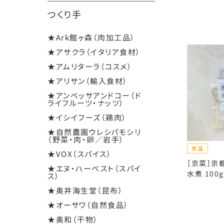
つくり手
★Ark館ヶ森（肉加工品）
★アサクラ（イタリア食材）
★アムリターラ（コスメ）
★アリサン（輸入食材）
★アンベッサアンドコー（ド
ライフルーツ・ナッツ）
★イシイフーズ（鶏肉）
★自然農園ウレシパモシリ
（野菜・肉・卵／岩手）
★VOX（スパイス）
［京菜］京
★エヌ・ハーベスト（スパイ
水煮 100g
ス）
★奥井海生堂（昆布）
★オーサワ（自然食品）
★奥和（干物）