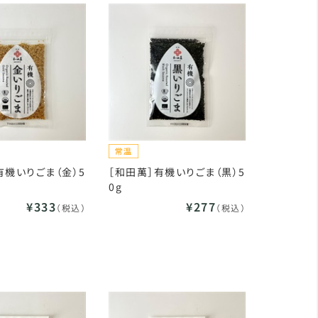
有機いりごま（金）5
［和田萬］有機いりごま（黒）5
0g
¥333
¥277
（税込）
（税込）