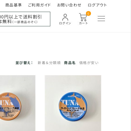
商品基準
ご利用ガイド
お問い合わせ
ログアウト
0
000円以上で送料割引
は無料
（一部商品のぞく）
ログイン
カート
並び替え：
新着＆分類順
商品名
価格が安い