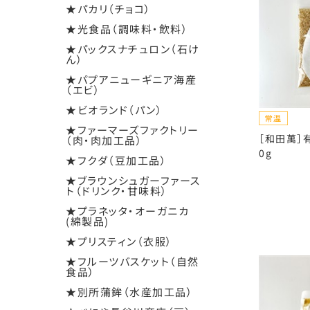
★パカリ（チョコ）
★光食品（調味料・飲料）
★パックスナチュロン（石け
ん）
★パプアニューギニア海産
（エビ）
★ビオランド（パン）
★ファーマーズファクトリー
［和田萬］
（肉・肉加工品）
0g
★フクダ（豆加工品）
★ブラウンシュガーファース
ト（ドリンク・甘味料）
★プラネッタ・オーガニカ
(綿製品)
★プリスティン（衣服）
★フルーツバスケット（自然
食品）
★別所蒲鉾（水産加工品）