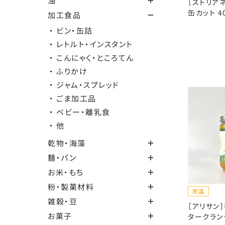
油
［ストリア
缶カット 4
加工食品
・ ビン・缶詰
・ レトルト・インスタント
・ こんにゃく・ところてん
・ ふりかけ
・ ジャム・スプレッド
・ ごま加工品
・ ベビー・離乳食
・ 他
乾物・海藻
麺・パン
お米・もち
粉・製菓材料
雑穀・豆
［アリサン
お菓子
タークランチ