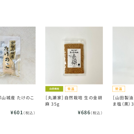
都山城産 たけのこ
［丸瀬家］自然栽培 生の金胡
［山田製油
麻 35g
ま塩（黒）3
¥601
¥686
（税込）
（税込）