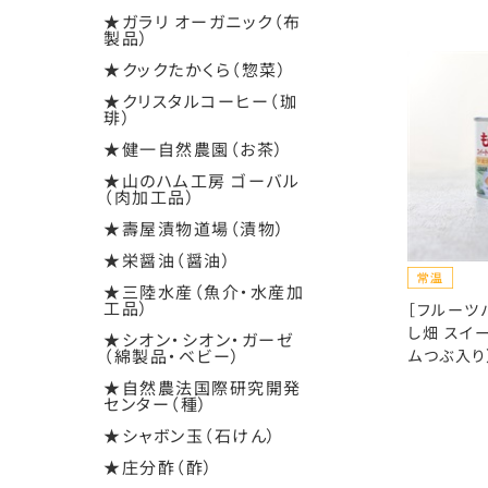
★ガラリ オーガニック（布
製品）
★クックたかくら（惣菜）
★クリスタルコーヒー（珈
琲）
★健一自然農園（お茶）
★山のハム工房 ゴーバル
（肉加工品）
★壽屋漬物道場（漬物）
★栄醤油（醤油）
★三陸水産（魚介・水産加
工品）
［フルーツ
し畑 スイ
★シオン・シオン・ガーゼ
（綿製品・ベビー）
ムつぶ入り）
★自然農法国際研究開発
センター（種）
★シャボン玉（石けん）
★庄分酢（酢）