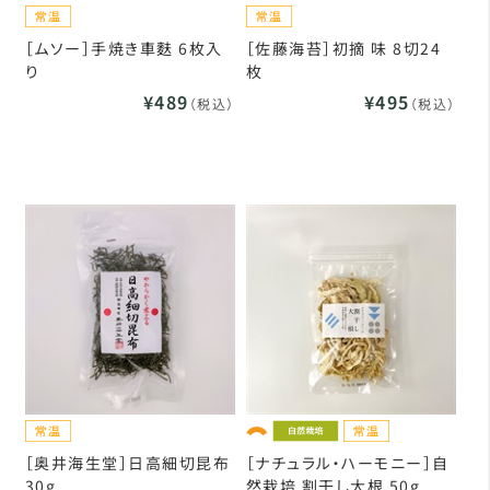
［ムソー］手焼き車麩 6枚入
［佐藤海苔］初摘 味 8切24
り
枚
¥489
¥495
（税込）
（税込）
［奥井海生堂］日高細切昆布
［ナチュラル・ハーモニー］自
30g
然栽培 割干し大根 50g