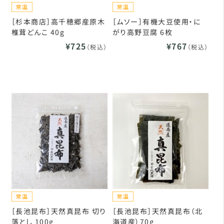
［杉本商店］高千穂郷産原木
［ムソー］有機大豆使用・に
椎茸どんこ 40g
がり高野豆腐 6枚
¥725
¥767
（税込）
（税込）
［長池昆布］天然真昆布 切り
［長池昆布］天然真昆布（北
落とし 100g
海道産）70g