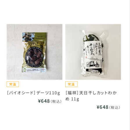
［バイオシード］デーツ110g
［福祥］天日干しカットわか
め 11g
¥648
（税込）
¥648
（税込）