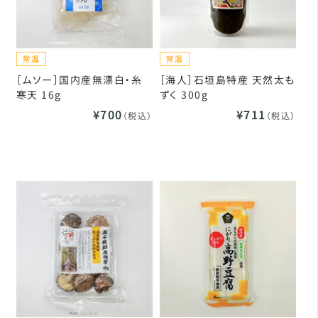
［ムソー］国内産無漂白・糸
［海人］石垣島特産 天然太も
寒天 16g
ずく 300g
¥700
¥711
（税込）
（税込）