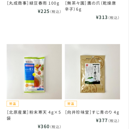
［丸成商事］緑豆春雨 100g
［無茶々園］鷹の爪（乾燥唐
辛子）6g
¥225
（税込）
¥313
（税込）
［北原産業］粉末寒天 4g×5
［向井珍味堂］すじ青のり 4g
袋
¥377
（税込）
¥360
（税込）