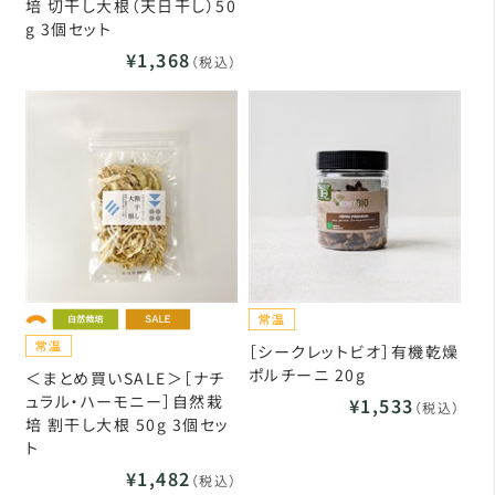
培 切干し大根（天日干し）50
g 3個セット
¥1,368
（税込）
［シークレットビオ］有機乾燥
ポルチーニ 20g
＜まとめ買いSALE＞［ナチ
ュラル・ハーモニー］自然栽
¥1,533
（税込）
培 割干し大根 50g 3個セッ
ト
¥1,482
（税込）