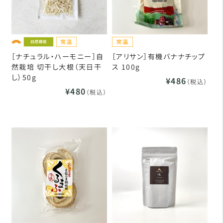
［ナチュラル・ハーモニー］自
［アリサン］有機バナナチップ
然栽培 切干し大根（天日干
ス 100g
し）50g
¥486
（税込）
¥480
（税込）