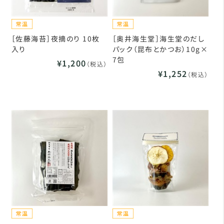
［佐藤海苔］夜摘のり 10枚
［奥井海生堂］海生堂のだし
入り
パック（昆布とかつお）10g×
7包
¥1,200
（税込）
¥1,252
（税込）