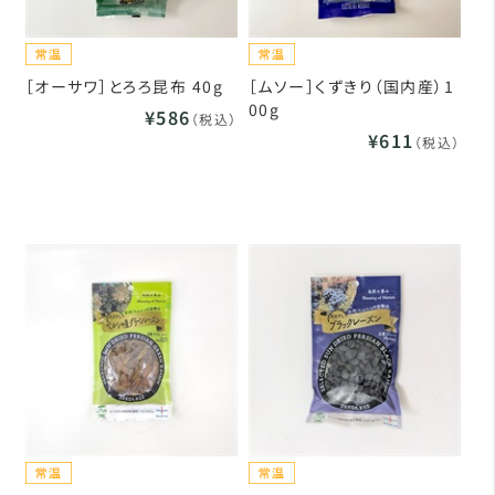
［オーサワ］とろろ昆布 40g
［ムソー］くずきり（国内産）1
00g
¥586
（税込）
¥611
（税込）