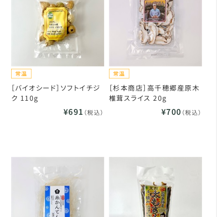
［バイオシード］ソフトイチジ
［杉本商店］高千穂郷産原木
ク 110g
椎茸スライス 20g
¥691
¥700
（税込）
（税込）