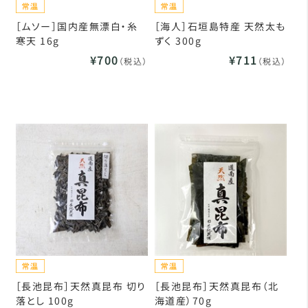
［ムソー］国内産無漂白・糸
［海人］石垣島特産 天然太も
寒天 16g
ずく 300g
¥700
¥711
（税込）
（税込）
［長池昆布］天然真昆布 切り
［長池昆布］天然真昆布（北
落とし 100g
海道産）70g