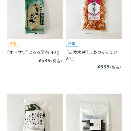
［オーサワ］とろろ昆布 40g
［三陸水産］上乾さくらえび
20g
¥586
（税込）
¥636
（税込）