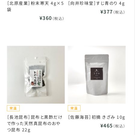
［北原産業］粉末寒天 4g×5
［向井珍味堂］すじ青のり 4g
袋
¥377
（税込）
¥360
（税込）
［長池昆布］昆布と黒酢だけ
［佐藤海苔］初摘 きざみ 10g
で作った天然真昆布のおや
¥465
（税込）
つ昆布 22g