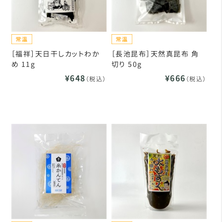
［福祥］天日干しカットわか
［長池昆布］天然真昆布 角
め 11g
切り 50g
¥648
¥666
（税込）
（税込）