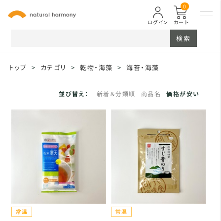
0
ログイン
カート
検索
トップ
>
カテゴリ
>
乾物・海藻
>
海苔・海藻
並び替え：
新着＆分類順
商品名
価格が安い