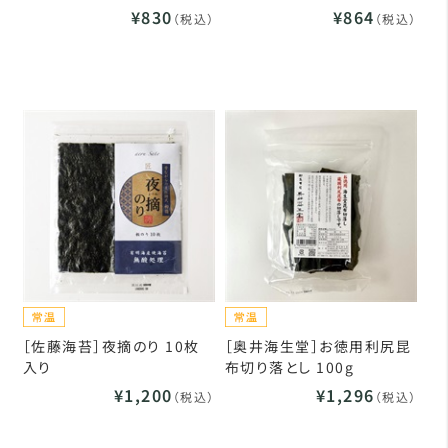
¥830
¥864
（税込）
（税込）
［佐藤海苔］夜摘のり 10枚
［奥井海生堂］お徳用利尻昆
入り
布切り落とし 100g
¥1,200
¥1,296
（税込）
（税込）