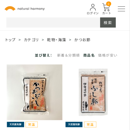
0
ログイン
カート
検索
トップ
>
カテゴリ
>
乾物・海藻
>
かつお節
並び替え：
新着＆分類順
商品名
価格が安い