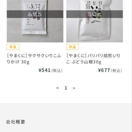
品切れ
品切れ
［やまくに］サクサクいりこふ
［やまくに］パリパリ焙煎いり
りかけ 30g
こ ぶどう山椒30g
¥541
¥677
（税込）
（税込）
<
1
>
会社概要