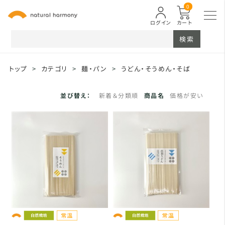
0
ログイン
カート
検索
トップ
>
カテゴリ
>
麺・パン
>
うどん・そうめん・そば
並び替え：
新着＆分類順
商品名
価格が安い