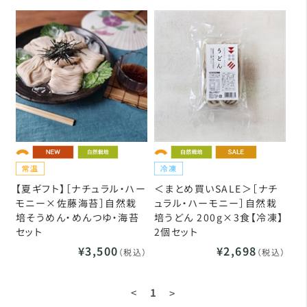
【夏ギフト】［ナチュラル・ハー
＜まとめ買いSALE＞［ナチ
モニー×佐藤海苔］自然栽
ュラル・ハーモニー］自然栽
培そうめん・めんつゆ・海苔
培うどん 200g×3食【冷凍】
セット
2個セット
¥3,500
¥2,698
（税込）
（税込）
<
1
>