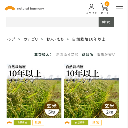
0
ログイン
カート
検索
トップ
>
カテゴリ
>
お米・もち
>
自然栽培10年以上
並び替え：
新着＆分類順
商品名
価格が安い