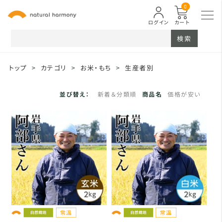
0
ログイン
カート
検索
トップ
>
カテゴリ
>
お米・もち
>
生産者別
並び替え：
新着＆分類順
商品名
価格が安い