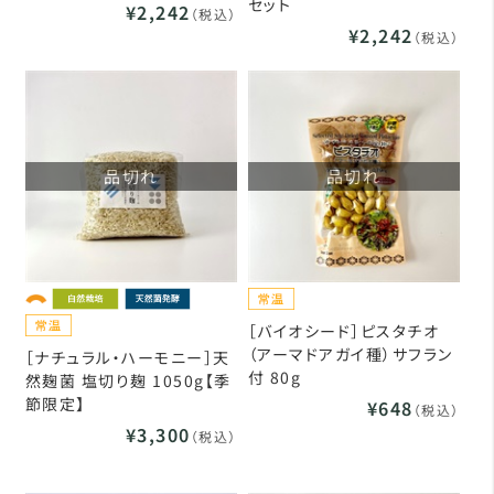
セット
¥2,242
（税込）
¥2,242
（税込）
品切れ
品切れ
［バイオシード］ピスタチオ
（アーマドアガイ種）サフラン
［ナチュラル・ハーモニー］天
付 80g
然麹菌 塩切り麹 1050g【季
節限定】
¥648
（税込）
¥3,300
（税込）