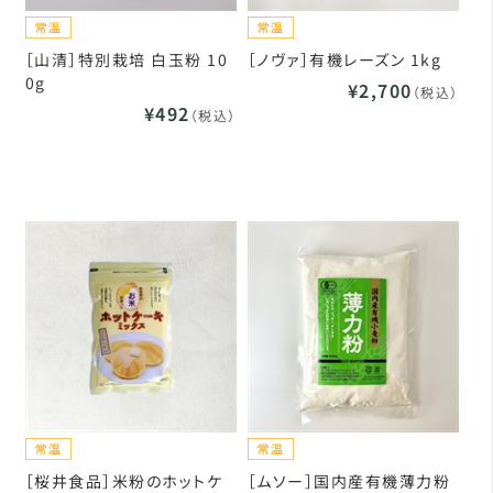
［山清］特別栽培 白玉粉 10
［ノヴァ］有機レーズン 1kg
0g
¥2,700
（税込）
¥492
（税込）
［桜井食品］米粉のホットケ
［ムソー］国内産有機薄力粉