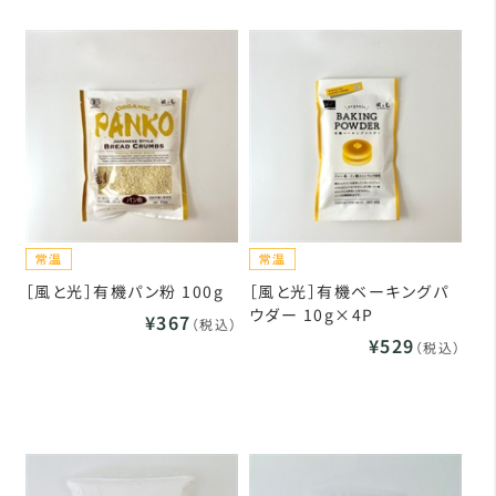
［風と光］有機パン粉 100g
［風と光］有機ベーキングパ
ウダー 10g×4P
¥367
（税込）
¥529
（税込）