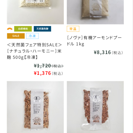
［ノヴァ］有機アーモンドプー
ドル 1kg
＜天然菌フェア特別SALE＞
［ナチュラル・ハーモニー］米
¥8,316
（税込）
麹 500g【冷凍】
¥1,720
（税込）
¥1,376
（税込）