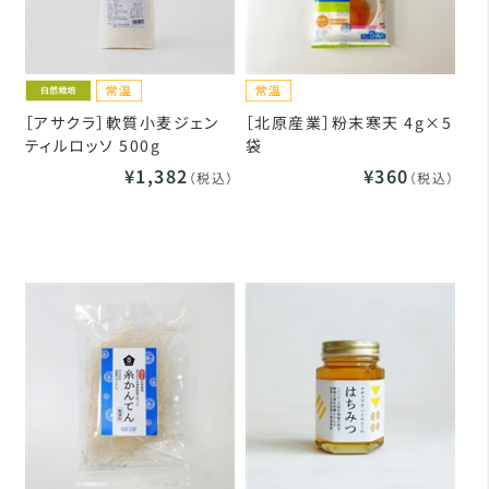
［アサクラ］軟質小麦ジェン
［北原産業］粉末寒天 4g×5
ティルロッソ 500g
袋
¥1,382
¥360
（税込）
（税込）