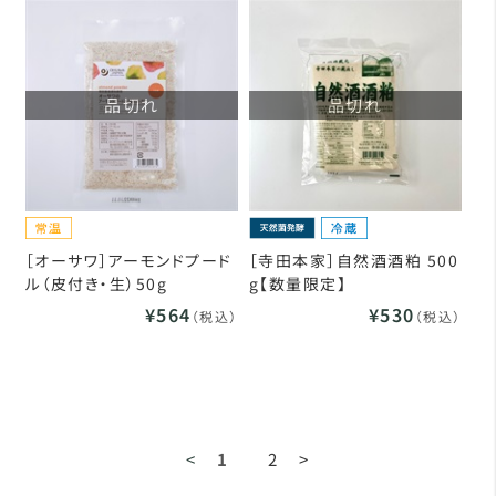
品切れ
品切れ
［オーサワ］アーモンドプード
［寺田本家］自然酒酒粕 500
ル（皮付き・生）50g
g【数量限定】
¥564
¥530
（税込）
（税込）
<
1
2
>