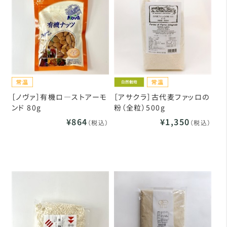
［ノヴァ］有機ロ―ストアーモ
［アサクラ］古代麦ファッロの
ンド 80g
粉（全粒）500g
¥864
¥1,350
（税込）
（税込）