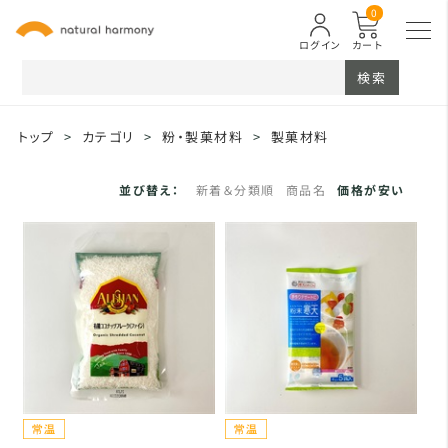
0
ログイン
カート
検索
トップ
>
カテゴリ
>
粉・製菓材料
>
製菓材料
並び替え：
新着＆分類順
商品名
価格が安い