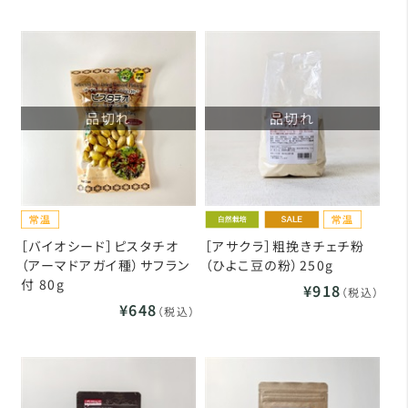
品切れ
品切れ
［バイオシード］ピスタチオ
［アサクラ］粗挽きチェチ粉
（アーマドアガイ種）サフラン
（ひよこ豆の粉）250g
付 80g
¥918
（税込）
¥648
（税込）