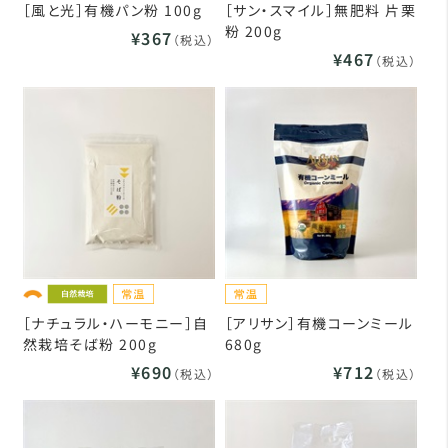
［風と光］有機パン粉 100g
［サン・スマイル］無肥料 片栗
粉 200g
¥367
（税込）
¥467
（税込）
［ナチュラル・ハーモニー］自
［アリサン］有機コーンミール
然栽培そば粉 200g
680g
¥690
¥712
（税込）
（税込）