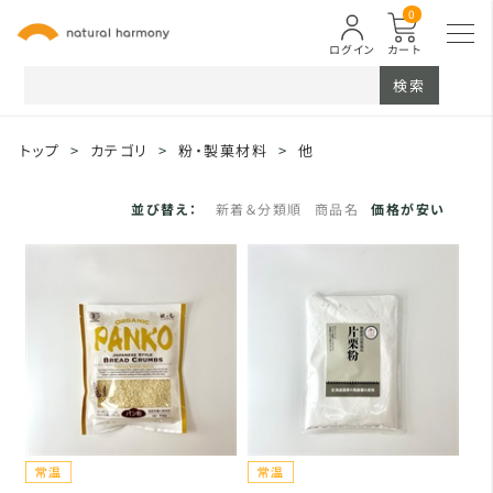
0
ログイン
カート
検索
トップ
>
カテゴリ
>
粉・製菓材料
>
他
並び替え：
新着＆分類順
商品名
価格が安い