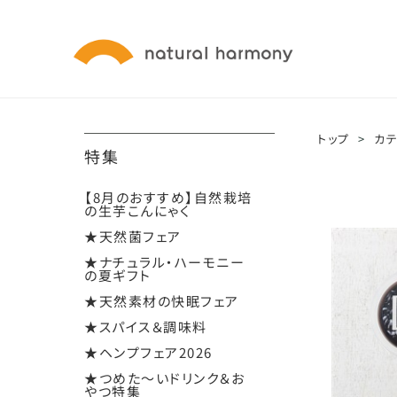
トップ
>
カ
特集
【8月のおすすめ】自然栽培
の生芋こんにゃく
★天然菌フェア
★ナチュラル・ハーモニー
の夏ギフト
★天然素材の快眠フェア
★スパイス＆調味料
★ヘンプフェア2026
★つめた～いドリンク＆お
やつ特集