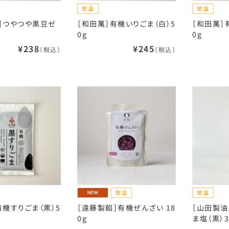
］つやつや黒豆ゼ
［和田萬］有機いりごま（白）5
［和田萬］
0g
0g
¥238
¥245
（税込）
（税込）
有機すりごま（黒）5
［遠藤製餡］有機ぜんざい 18
［山田製油
0g
ま塩（黒）3