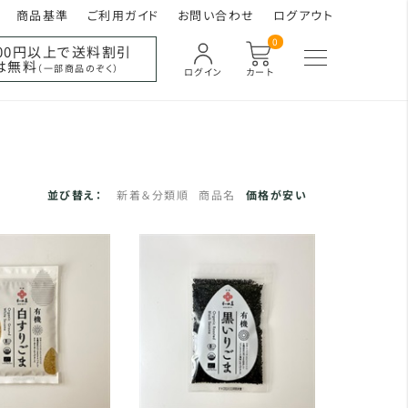
商品基準
ご利用ガイド
お問い合わせ
ログアウト
0
000円以上で送料割引
は無料
（一部商品のぞく）
ログイン
カート
並び替え：
新着＆分類順
商品名
価格が安い