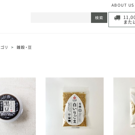
ABOUT US
11,
検索
また
テゴリ
>
雑穀・豆