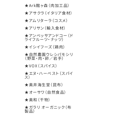
★Ark館ヶ森（肉加工品）
★アサクラ（イタリア食材）
★アムリターラ（コスメ）
★アリサン（輸入食材）
★アンベッサアンドコー（ド
ライフルーツ・ナッツ）
★イシイフーズ（鶏肉）
★自然農園ウレシパモシリ
（野菜・肉・卵／岩手）
★VOX（スパイス）
★エヌ・ハーベスト（スパイ
ス）
★奥井海生堂（昆布）
★オーサワ（自然食品）
★奥和（干物）
★ガラリ オーガニック（布
製品）