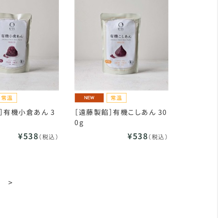
］有機小倉あん 3
［遠藤製餡］有機こしあん 30
0g
¥538
¥538
（税込）
（税込）
>