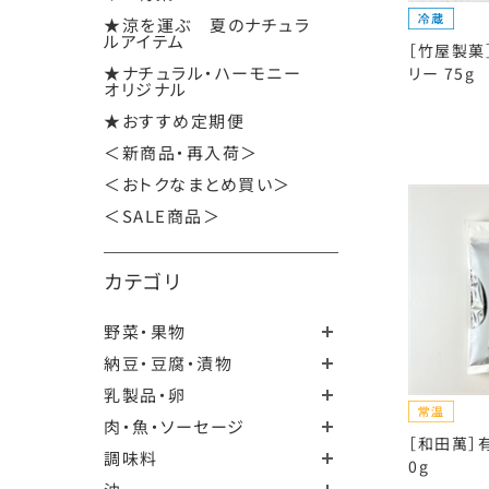
★涼を運ぶ 夏のナチュラ
ルアイテム
［竹屋製菓
★ナチュラル・ハーモニー
リー 75g
オリジナル
★おすすめ定期便
＜新商品・再入荷＞
＜おトクなまとめ買い＞
＜SALE商品＞
カテゴリ
野菜・果物
納豆・豆腐・漬物
乳製品・卵
肉・魚・ソーセージ
［和田萬］
調味料
0g