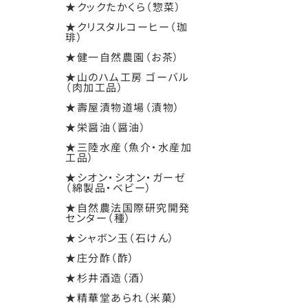
★クックたかくら（惣菜）
★クリスタルコーヒー（珈
琲）
★健一自然農園（お茶）
★山のハム工房 ゴーバル
（肉加工品）
★壽屋漬物道場（漬物）
★栄醤油（醤油）
★三陸水産（魚介・水産加
工品）
★シオン・シオン・ガーゼ
（綿製品・ベビー）
★自然農法国際研究開発
センター（種）
★シャボン玉（石けん）
★庄分酢（酢）
★杉井酒造（酒）
★精華堂あられ（米菓）