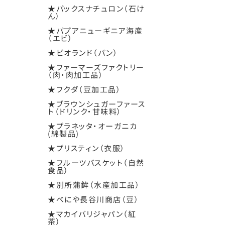
★パックスナチュロン（石け
ん）
★パプアニューギニア海産
（エビ）
★ビオランド（パン）
★ファーマーズファクトリー
（肉・肉加工品）
★フクダ（豆加工品）
★ブラウンシュガーファース
ト（ドリンク・甘味料）
★プラネッタ・オーガニカ
(綿製品)
★プリスティン（衣服）
★フルーツバスケット（自然
食品）
★別所蒲鉾（水産加工品）
★べにや長谷川商店（豆）
★マカイバリジャパン（紅
茶）