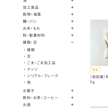
油
加工食品
乾物・海藻
麺・パン
お米・もち
粉・製菓材料
雑穀・豆
・ 雑穀
・ 豆
・ ごま・ごま加工品
・ ナッツ
・ シリアル・フレーク
［和田萬］
0g
・ 他
お菓子
飲料・お茶・コーヒー
お酒