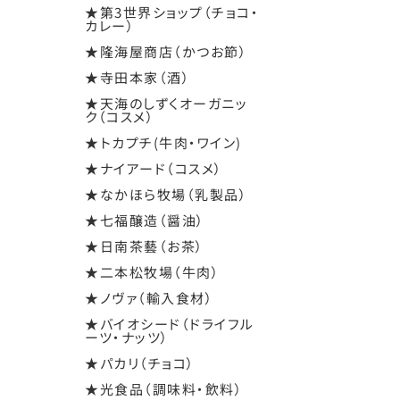
★第3世界ショップ（チョコ・
カレー）
★隆海屋商店（かつお節）
★寺田本家（酒）
★天海のしずくオーガニッ
ク（コスメ）
★トカプチ(牛肉・ワイン)
★ナイアード（コスメ）
★なかほら牧場（乳製品）
★七福醸造（醤油）
★日南茶藝（お茶）
★二本松牧場（牛肉）
★ノヴァ（輸入食材）
★バイオシード（ドライフル
ーツ・ナッツ）
★パカリ（チョコ）
★光食品（調味料・飲料）