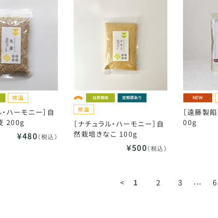
ル・ハーモニー］自
［遠藤製餡
 200g
00g
［ナチュラル・ハーモニー］自
然栽培きなこ 100g
¥480
（税込）
¥500
（税込）
...
<
1
2
3
6