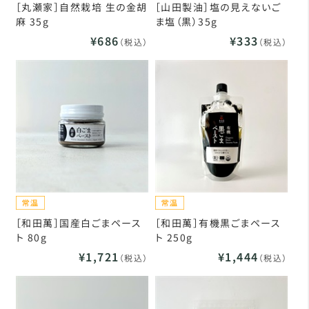
［丸瀬家］自然栽培 生の金胡
［山田製油］塩の見えないご
麻 35g
ま塩（黒）35g
¥686
¥333
（税込）
（税込）
［和田萬］国産白ごまペース
［和田萬］有機黒ごまペース
ト 80g
ト 250g
¥1,721
¥1,444
（税込）
（税込）