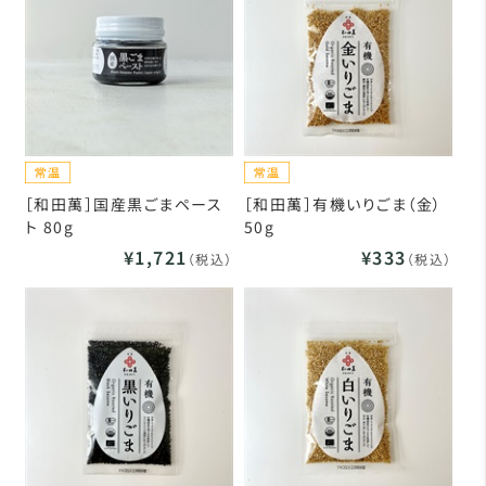
［和田萬］国産黒ごまペース
［和田萬］有機いりごま（金）
ト 80g
50g
¥1,721
¥333
（税込）
（税込）