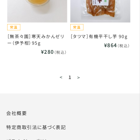
［無茶々園］寒天みかんゼリ
［タツマ］有機平干し芋 90g
ー（伊予柑）95g
¥864
（税込）
¥280
（税込）
<
1
>
会社概要
特定商取引法に基づく表記