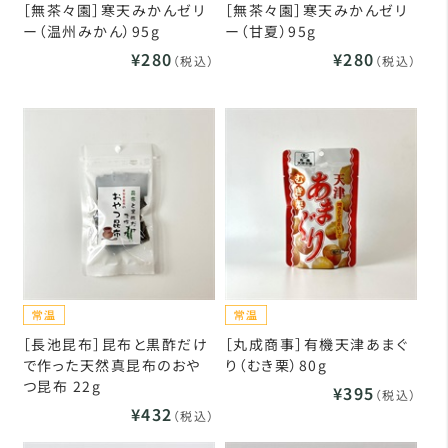
［無茶々園］寒天みかんゼリ
［無茶々園］寒天みかんゼリ
ー（温州みかん）95g
ー（甘夏）95g
¥280
¥280
（税込）
（税込）
［長池昆布］昆布と黒酢だけ
［丸成商事］有機天津あまぐ
で作った天然真昆布のおや
り（むき栗）80g
つ昆布 22g
¥395
（税込）
¥432
（税込）