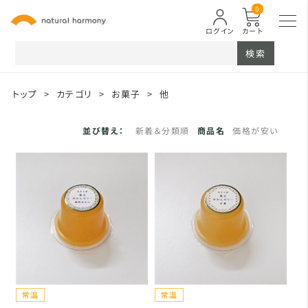
0
ログイン
カート
検索
トップ
>
カテゴリ
>
お菓子
>
他
並び替え：
新着＆分類順
商品名
価格が安い