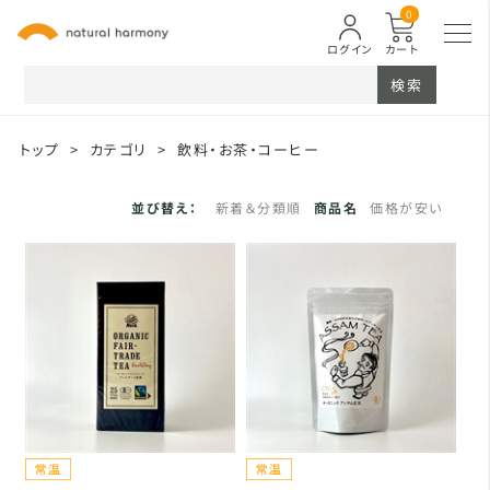
0
ログイン
カート
検索
トップ
>
カテゴリ
>
飲料・お茶・コーヒー
並び替え：
新着＆分類順
商品名
価格が安い