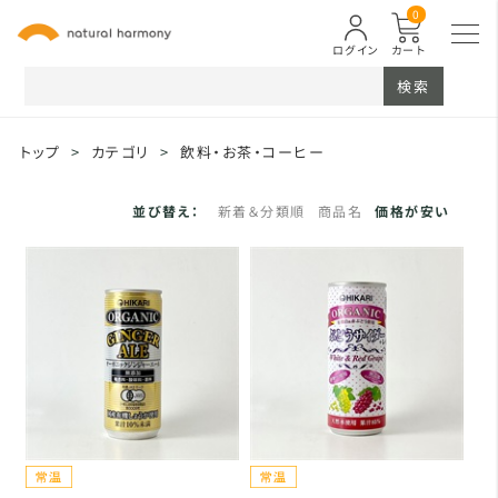
0
ログイン
カート
検索
トップ
>
カテゴリ
>
飲料・お茶・コーヒー
並び替え：
新着＆分類順
商品名
価格が安い