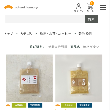
0
ログイン
カート
検索
トップ
>
カテゴリ
>
飲料・お茶・コーヒー
>
穀物飲料
並び替え：
新着＆分類順
商品名
価格が安い