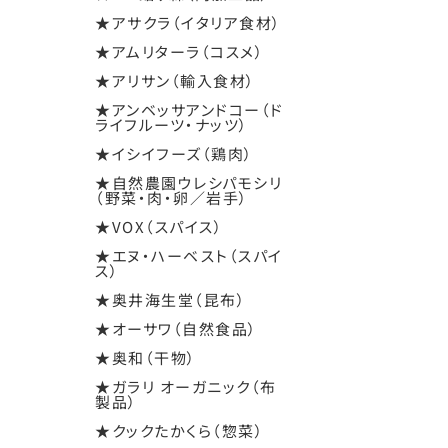
★アサクラ（イタリア食材）
★アムリターラ（コスメ）
★アリサン（輸入食材）
★アンベッサアンドコー（ド
ライフルーツ・ナッツ）
★イシイフーズ（鶏肉）
★自然農園ウレシパモシリ
（野菜・肉・卵／岩手）
★VOX（スパイス）
★エヌ・ハーベスト（スパイ
ス）
★奥井海生堂（昆布）
★オーサワ（自然食品）
★奥和（干物）
★ガラリ オーガニック（布
製品）
★クックたかくら（惣菜）