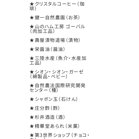
★クリスタルコーヒー（珈
琲）
★健一自然農園（お茶）
★山のハム工房 ゴーバル
（肉加工品）
★壽屋漬物道場（漬物）
★栄醤油（醤油）
★三陸水産（魚介・水産加
工品）
★シオン・シオン・ガーゼ
（綿製品・ベビー）
★自然農法国際研究開発
センター（種）
★シャボン玉（石けん）
★庄分酢（酢）
★杉井酒造（酒）
★精華堂あられ（米菓）
★第3世界ショップ（チョコ・