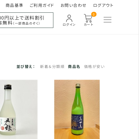
商品基準
ご利用ガイド
お問い合わせ
ログアウト
0
000円以上で送料割引
は無料
（一部商品のぞく）
ログイン
カート
並び替え：
新着＆分類順
商品名
価格が安い