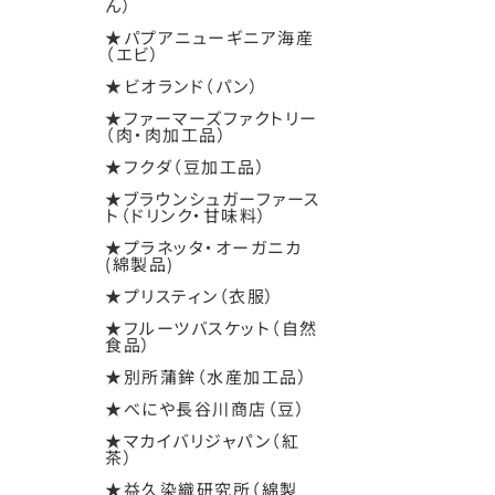
ん）
★パプアニューギニア海産
（エビ）
★ビオランド（パン）
★ファーマーズファクトリー
（肉・肉加工品）
★フクダ（豆加工品）
★ブラウンシュガーファース
ト（ドリンク・甘味料）
★プラネッタ・オーガニカ
(綿製品)
★プリスティン（衣服）
★フルーツバスケット（自然
食品）
★別所蒲鉾（水産加工品）
★べにや長谷川商店（豆）
★マカイバリジャパン（紅
茶）
★益久染織研究所（綿製