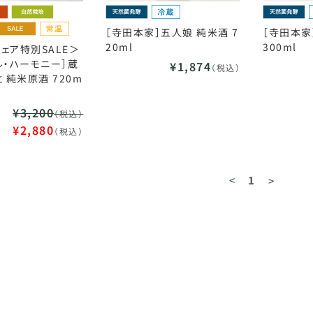
［寺田本家］五人娘 純米酒 7
［寺田本家
20ml
300ml
ェア特別SALE＞
ル・ハーモニー］蔵
¥1,874
（税込）
 純米原酒 720m
¥3,200
（税込）
¥2,880
（税込）
<
1
>