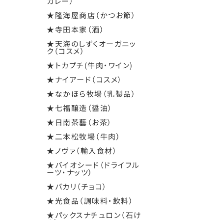
カレー）
★隆海屋商店（かつお節）
★寺田本家（酒）
★天海のしずくオーガニッ
ク（コスメ）
★トカプチ(牛肉・ワイン)
★ナイアード（コスメ）
★なかほら牧場（乳製品）
★七福醸造（醤油）
★日南茶藝（お茶）
★二本松牧場（牛肉）
★ノヴァ（輸入食材）
★バイオシード（ドライフル
ーツ・ナッツ）
★パカリ（チョコ）
★光食品（調味料・飲料）
★パックスナチュロン（石け