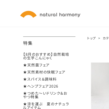
トップ
>
カ
特集
【8月のおすすめ】自然栽培
の生芋こんにゃく
★天然菌フェア
★天然素材の快眠フェア
★スパイス＆調味料
★ヘンプフェア2026
★つめた～いドリンク＆お
やつ特集
★涼を運ぶ 夏のナチュラ
ルアイテム