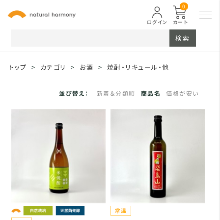
0
ログイン
カート
検索
トップ
>
カテゴリ
>
お酒
>
焼酎・リキュール・他
並び替え：
新着＆分類順
商品名
価格が安い