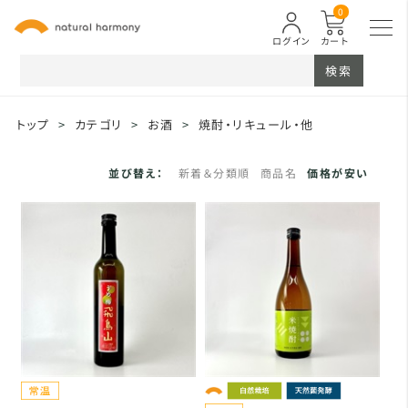
0
ログイン
カート
検索
トップ
>
カテゴリ
>
お酒
>
焼酎・リキュール・他
並び替え：
新着＆分類順
商品名
価格が安い