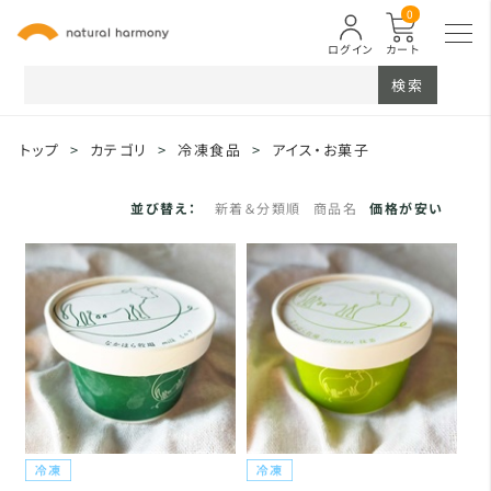
0
ログイン
カート
検索
トップ
>
カテゴリ
>
冷凍食品
>
アイス・お菓子
並び替え：
新着＆分類順
商品名
価格が安い