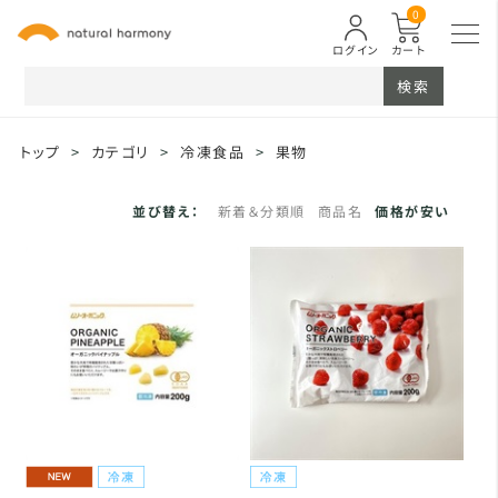
0
ログイン
カート
検索
トップ
>
カテゴリ
>
冷凍食品
>
果物
並び替え：
新着＆分類順
商品名
価格が安い