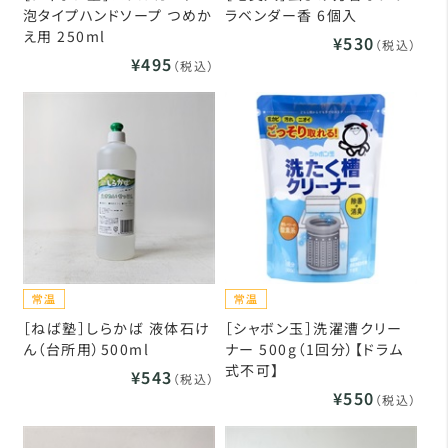
泡タイプハンドソープ つめか
ラベンダー香 6個入
え用 250ml
¥530
（税込）
¥495
（税込）
［ねば塾］しらかば 液体石け
［シャボン玉］洗濯漕クリー
ん（台所用）500ml
ナー 500g（1回分）【ドラム
式不可】
¥543
（税込）
¥550
（税込）