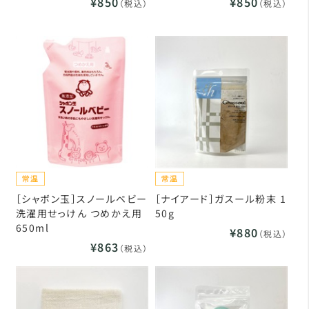
¥850
¥850
（税込）
（税込）
［シャボン玉］スノールベビー
［ナイアード］ガスール粉末 1
洗濯用せっけん つめかえ用
50g
650ml
¥880
（税込）
¥863
（税込）