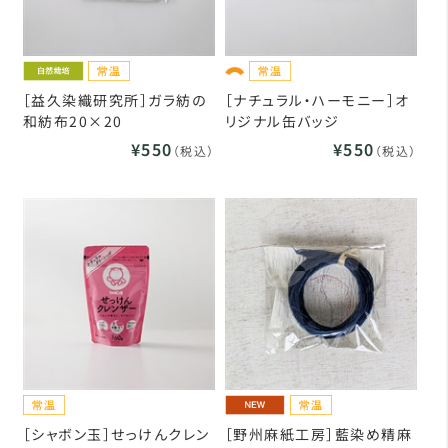
［益久染織研究所］ガラ紡の
［ナチュラル・ハーモニー］オ
和紡布20×20
リジナル缶バッジ
¥550
¥550
（税込）
（税込）
［シャボン玉］せっけんクレン
［野州麻紙工房］藍染め精麻