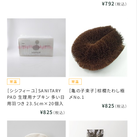
¥792
（税込）
［シシフィーユ］SANITARY
［亀の子束子］棕櫚たわし極
PAD 生理用ナプキン 多い日
〆No.1
用羽つき 23.5cm×20個入
¥825
（税込）
¥825
（税込）