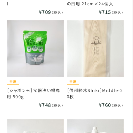
l
の日用 21cm×24個入
¥709
¥715
（税込）
（税込）
［シャボン玉］食器洗い機専
［信州経木Shiki］Middle-2
用 500g
0枚
¥748
¥760
（税込）
（税込）