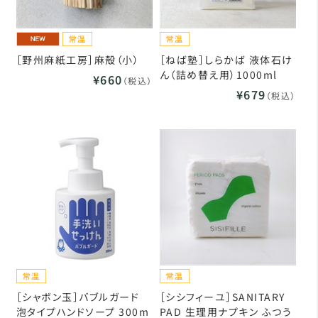
［野州麻紙工房］麻殻（小）
［ねば塾］しらかば 液体石け
ん（詰め替え用）1000ml
¥660
（税込）
¥679
（税込）
［シャボン玉］バブルガード
［シシフィーユ］SANITARY
泡タイプハンドソープ 300m
PAD 生理用ナプキン ふつう