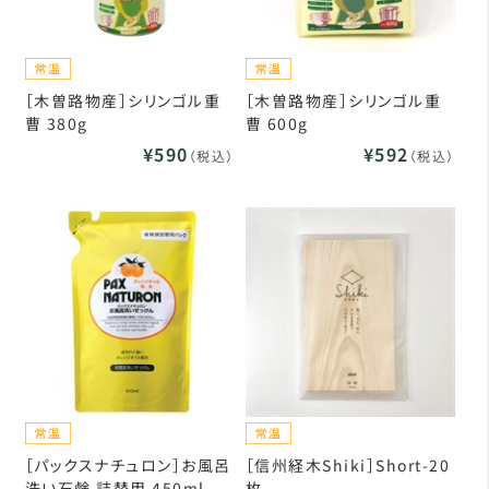
［木曽路物産］シリンゴル重
［木曽路物産］シリンゴル重
曹 380g
曹 600g
¥590
¥592
（税込）
（税込）
［パックスナチュロン］お風呂
［信州経木Shiki］Short-20
洗い石鹸 詰替用 450ml
枚