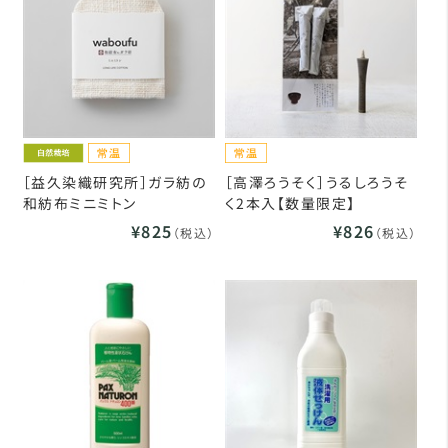
［益久染織研究所］ガラ紡の
［高澤ろうそく］うるしろうそ
和紡布ミニミトン
く2本入【数量限定】
¥825
¥826
（税込）
（税込）