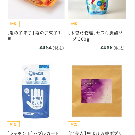
［亀の子束子］亀の子束子1
［木曽路物産］セスキ炭酸ソ
号
ーダ 300g
¥484
¥486
（税込）
（税込）
［シャボン玉］バブルガード
［地美人］虫よけ芳香ポプリ