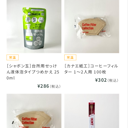
［シャボン玉］台所用せっけ
［カナエ紙工］コーヒーフィル
ん液体泡タイプつめかえ 25
ター 1～2人用 100枚
0ml
¥302
（税込）
¥286
（税込）