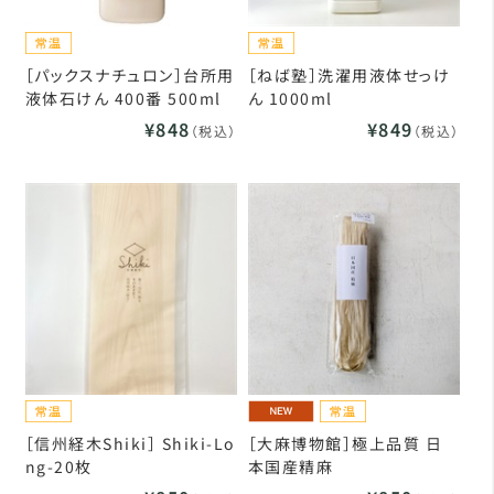
［パックスナチュロン］台所用
［ねば塾］洗濯用液体せっけ
液体石けん 400番 500ml
ん 1000ml
¥848
¥849
（税込）
（税込）
［信州経木Shiki］ Shiki-Lo
［大麻博物館］極上品質 日
ng-20枚
本国産精麻