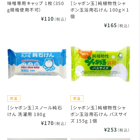
味噌専用キャップ 1枚（350
［シャボン玉］純植物性シャ
g規格使用不可）
ボン玉浴用石けん 100g×1
個
¥110
（税込）
¥165
（税込）
［シャボン玉］スノール純石
［シャボン玉］純植物性シャ
けん 洗濯用 180g
ボン玉浴用石けん バスサイ
ズ 155g 1個
¥170
（税込）
¥253
（税込）