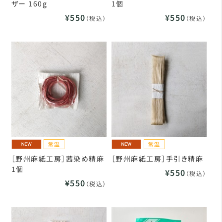
ザー 160g
1個
¥550
¥550
（税込）
（税込）
［野州麻紙工房］茜染め精麻
［野州麻紙工房］手引き精麻
1個
¥550
（税込）
¥550
（税込）