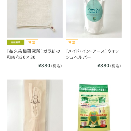
［益久染織研究所］ガラ紡の
［メイド・イン・アース］ウォッ
和紡布30×30
シュヘルパー
¥880
¥880
（税込）
（税込）