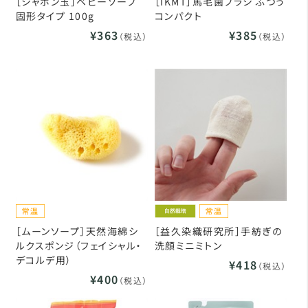
［シャボン玉］ベビーソープ
［IKMT］馬毛歯ブラシ ふつう
固形タイプ 100g
コンパクト
¥363
¥385
（税込）
（税込）
［ムーンソープ］天然海綿シ
［益久染織研究所］手紡ぎの
ルクスポンジ（フェイシャル・
洗顔ミニミトン
デコルデ用）
¥418
（税込）
¥400
（税込）