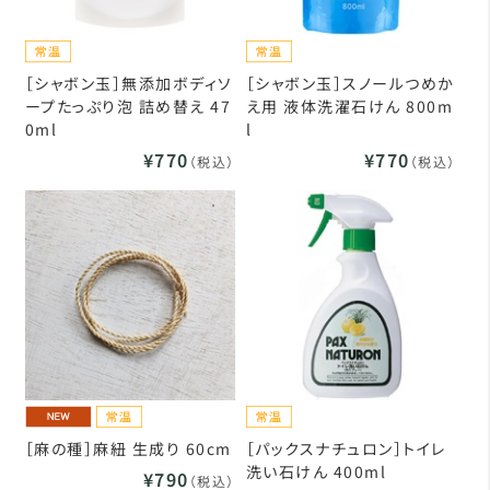
［シャボン玉］無添加ボディソ
［シャボン玉］スノールつめか
ープたっぷり泡 詰め替え 47
え用 液体洗濯石けん 800m
0ml
l
¥770
¥770
（税込）
（税込）
［麻の種］麻紐 生成り 60cm
［パックスナチュロン］トイレ
洗い石けん 400ml
¥790
（税込）